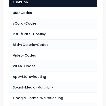
Funktion
QR 
URL-Codes
Enth
vCard-Codes
Enth
PDF-/Datei-Hosting
Enth
Bild-/Galerie-Codes
Enth
Video-Codes
Enth
WLAN-Codes
Enth
App-Store-Routing
Enth
Social-Media-Multi-Link
Enth
Google-Forms-Weiterleitung
Enth