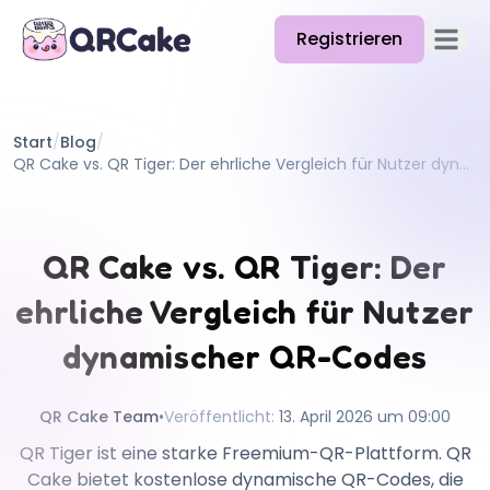
Registrieren
Hauptm
Funktionen
Start
/
Blog
/
Preise
QR Cake vs. QR Tiger: Der ehrliche Vergleich für Nutzer dynamischer QR-Codes
Blog
Doku
QR Cake vs. QR Tiger: Der
Hilfe
ehrliche Vergleich für Nutzer
API
dynamischer QR-Codes
QR Cake Team
•
Veröffentlicht
:
13. April 2026 um 09:00
QR Tiger ist eine starke Freemium-QR-Plattform. QR
Cake bietet kostenlose dynamische QR-Codes, die