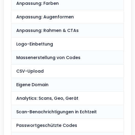
Anpassung: Farben
Enth
Anpassung: Augenformen
Einf
Anpassung: Rahmen & CTAs
Enth
Logo-Einbettung
Enth
Massenerstellung von Codes
Kost
CSV-Upload
Kost
Eigene Domain
Kost
Analytics: Scans, Geo, Gerät
Enth
Scan-Benachrichtigungen in Echtzeit
Kost
Passwortgeschützte Codes
Kost