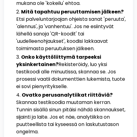
mukana ole 'kokeilu' ehtoa.
Mitä tapahtuu peruuttamisen jälkeen?
Etsi palveluntarjoajan ohjeista sanat 'peruuta',
'alennus', ja 'vanhentuu'. Jos ne esiintyvät
lähellä sanoja 'QR-koodit' tai
'uudelleenohjaukset', koodisi lakkaavat
toimimasta peruutuksen jälkeen.
Onko käyttöliittymä tarpeeksi
yksinkertainen?
Rekisteröidy, luo yksi
testikoodi alle minuutissa, skannaa se. Jos
prosessi vaatii dokumenttien lukemista, tuote
ei sovi pienyritykselle.
Ovatko perusanalytiikat riittäviä?
Skannaa testikoodia muutaman kerran.
Tunnin sisällä sinun pitäisi nähdä skannaukset,
sijainti ja laite. Jos et näe, analytiikka on
puutteellista tai kyseessä on laskutustason
ongelma.