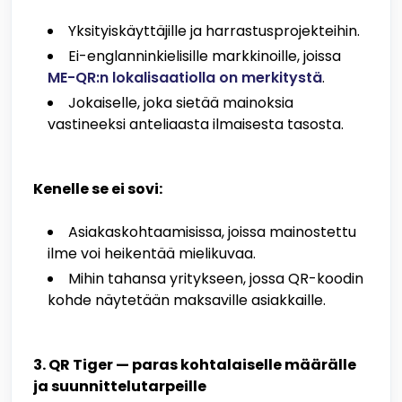
Yksityiskäyttäjille ja harrastusprojekteihin.
Ei-englanninkielisille markkinoille, joissa
ME-QR:n lokalisaatiolla on merkitystä
.
Jokaiselle, joka sietää mainoksia
vastineeksi anteliaasta ilmaisesta tasosta.
Kenelle se ei sovi:
Asiakaskohtaamisissa, joissa mainostettu
ilme voi heikentää mielikuvaa.
Mihin tahansa yritykseen, jossa QR-koodin
kohde näytetään maksaville asiakkaille.
3. QR Tiger — paras kohtalaiselle määrälle
ja suunnittelutarpeille