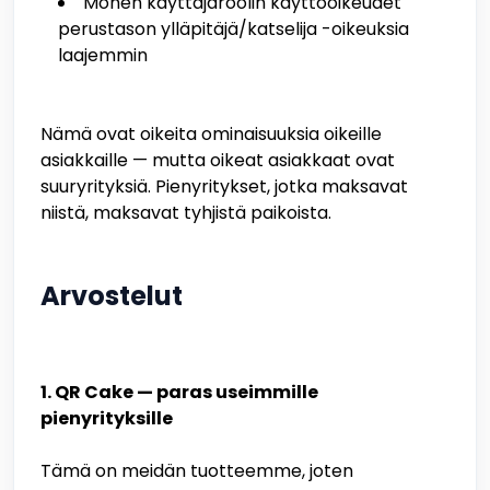
Monen käyttäjäroolin käyttöoikeudet
perustason ylläpitäjä/katselija -oikeuksia
laajemmin
Nämä ovat oikeita ominaisuuksia oikeille
asiakkaille — mutta oikeat asiakkaat ovat
suuryrityksiä. Pienyritykset, jotka maksavat
niistä, maksavat tyhjistä paikoista.
Arvostelut
1. QR Cake — paras useimmille
pienyrityksille
Tämä on meidän tuotteemme, joten