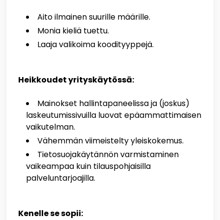
Aito ilmainen suurille määrille.
Monia kieliä tuettu.
Laaja valikoima koodityyppejä.
Heikkoudet yrityskäytössä:
Mainokset hallintapaneelissa ja (joskus)
laskeutumissivuilla luovat epäammattimaisen
vaikutelman.
Vähemmän viimeistelty yleiskokemus.
Tietosuojakäytännön varmistaminen
vaikeampaa kuin tilauspohjaisilla
palveluntarjoajilla.
Kenelle se sopii: