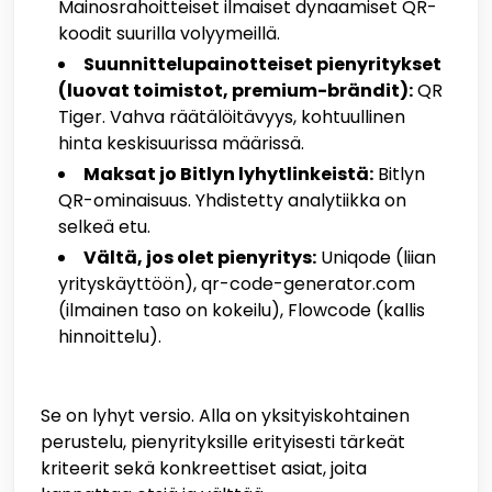
Mainosrahoitteiset ilmaiset dynaamiset QR-
koodit suurilla volyymeillä.
Suunnittelupainotteiset pienyritykset
(luovat toimistot, premium-brändit):
QR
Tiger. Vahva räätälöitävyys, kohtuullinen
hinta keskisuurissa määrissä.
Maksat jo Bitlyn lyhytlinkeistä:
Bitlyn
QR-ominaisuus. Yhdistetty analytiikka on
selkeä etu.
Vältä, jos olet pienyritys:
Uniqode (liian
yrityskäyttöön), qr-code-generator.com
(ilmainen taso on kokeilu), Flowcode (kallis
hinnoittelu).
Se on lyhyt versio. Alla on yksityiskohtainen
perustelu, pienyrityksille erityisesti tärkeät
kriteerit sekä konkreettiset asiat, joita