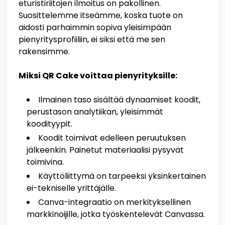
eturistiriitojen ilmoitus on pakollinen.
Suosittelemme itseämme, koska tuote on
aidosti parhaimmin sopiva yleisimpään
pienyritysprofiiliin, ei siksi että me sen
rakensimme.
Miksi QR Cake voittaa pienyrityksille:
Ilmainen taso sisältää dynaamiset koodit,
perustason analytiikan, yleisimmät
koodityypit.
Koodit toimivat edelleen peruutuksen
jälkeenkin. Painetut materiaalisi pysyvät
toimivina.
Käyttöliittymä on tarpeeksi yksinkertainen
ei-tekniselle yrittäjälle.
Canva-integraatio on merkityksellinen
markkinoijille, jotka työskentelevät Canvassa.