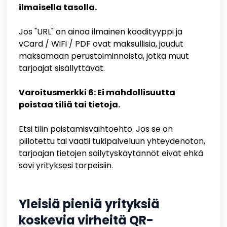
ilmaisella tasolla.
Jos "URL" on ainoa ilmainen koodityyppi ja
vCard / WiFi / PDF ovat maksullisia, joudut
maksamaan perustoiminnoista, jotka muut
tarjoajat sisällyttävät.
Varoitusmerkki 6: Ei mahdollisuutta
poistaa tiliä tai tietoja.
Etsi tilin poistamisvaihtoehto. Jos se on
piilotettu tai vaatii tukipalveluun yhteydenoton,
tarjoajan tietojen säilytyskäytännöt eivät ehkä
sovi yrityksesi tarpeisiin.
Yleisiä pieniä yrityksiä
koskevia virheitä QR-