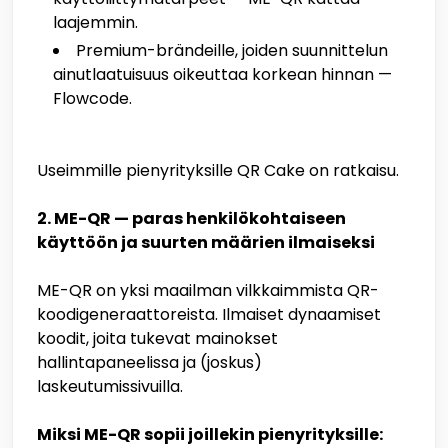
laajemmin.
Premium-brändeille, joiden suunnittelun
ainutlaatuisuus oikeuttaa korkean hinnan —
Flowcode.
Useimmille pienyrityksille QR Cake on ratkaisu.
2. ME-QR — paras henkilökohtaiseen
käyttöön ja suurten määrien ilmaiseksi
ME-QR on yksi maailman vilkkaimmista QR-
koodigeneraattoreista. Ilmaiset dynaamiset
koodit, joita tukevat mainokset
hallintapaneelissa ja (joskus)
laskeutumissivuilla.
Miksi ME-QR sopii joillekin pienyrityksille: