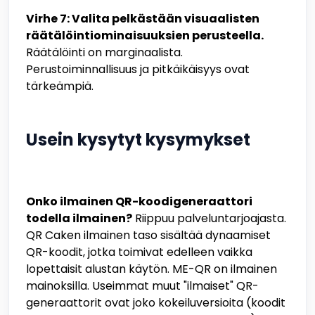
Virhe 7: Valita pelkästään visuaalisten
räätälöintiominaisuuksien perusteella.
Räätälöinti on marginaalista.
Perustoiminnallisuus ja pitkäikäisyys ovat
tärkeämpiä.
Usein kysytyt kysymykset
Onko ilmainen QR-koodigeneraattori
todella ilmainen?
Riippuu palveluntarjoajasta.
QR Caken ilmainen taso sisältää dynaamiset
QR-koodit, jotka toimivat edelleen vaikka
lopettaisit alustan käytön. ME-QR on ilmainen
mainoksilla. Useimmat muut "ilmaiset" QR-
generaattorit ovat joko kokeiluversioita (koodit