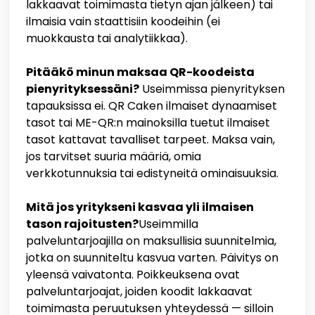
lakkaavat toimimasta tietyn ajan jälkeen) tai
ilmaisia vain staattisiin koodeihin (ei
muokkausta tai analytiikkaa).
Pitääkö minun maksaa QR-koodeista
pienyrityksessäni?
Useimmissa pienyrityksen
tapauksissa ei. QR Caken ilmaiset dynaamiset
tasot tai ME-QR:n mainoksilla tuetut ilmaiset
tasot kattavat tavalliset tarpeet. Maksa vain,
jos tarvitset suuria määriä, omia
verkkotunnuksia tai edistyneitä ominaisuuksia.
Mitä jos yritykseni kasvaa yli ilmaisen
tason rajoitusten?
Useimmilla
palveluntarjoajilla on maksullisia suunnitelmia,
jotka on suunniteltu kasvua varten. Päivitys on
yleensä vaivatonta. Poikkeuksena ovat
palveluntarjoajat, joiden koodit lakkaavat
toimimasta peruutuksen yhteydessä — silloin