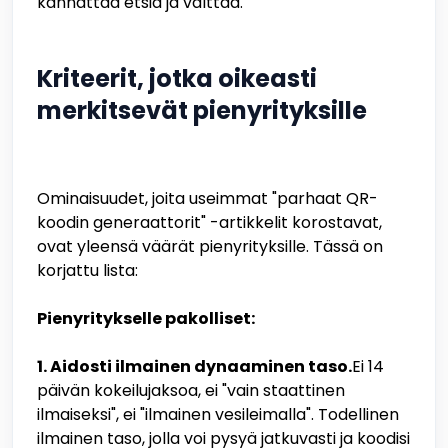
kannattaa etsiä ja välttää.
Kriteerit, jotka oikeasti
merkitsevät pienyrityksille
Ominaisuudet, joita useimmat "parhaat QR-
koodin generaattorit" -artikkelit korostavat,
ovat yleensä väärät pienyrityksille. Tässä on
korjattu lista:
Pienyritykselle pakolliset:
1. Aidosti ilmainen dynaaminen taso.
Ei 14
päivän kokeilujaksoa, ei "vain staattinen
ilmaiseksi", ei "ilmainen vesileimalla". Todellinen
ilmainen taso, jolla voi pysyä jatkuvasti ja koodisi