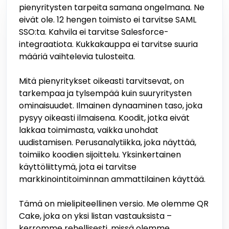
pienyritysten tarpeita samana ongelmana. Ne
eivät ole. 12 hengen toimisto ei tarvitse SAML
SSO:ta. Kahvila ei tarvitse Salesforce-
integraatiota. Kukkakauppa ei tarvitse suuria
määriä vaihtelevia tulosteita.
Mitä pienyritykset oikeasti tarvitsevat, on
tarkempaa ja tylsempää kuin suuryritysten
ominaisuudet. Ilmainen dynaaminen taso, joka
pysyy oikeasti ilmaisena. Koodit, jotka eivät
lakkaa toimimasta, vaikka unohdat
uudistamisen. Perusanalytiikka, joka näyttää,
toimiiko koodien sijoittelu. Yksinkertainen
käyttöliittymä, jota ei tarvitse
markkinointitoiminnan ammattilainen käyttää.
Tämä on mielipiteellinen versio. Me olemme QR
Cake, joka on yksi listan vastauksista –
kerromme rehellisesti, missä olemme