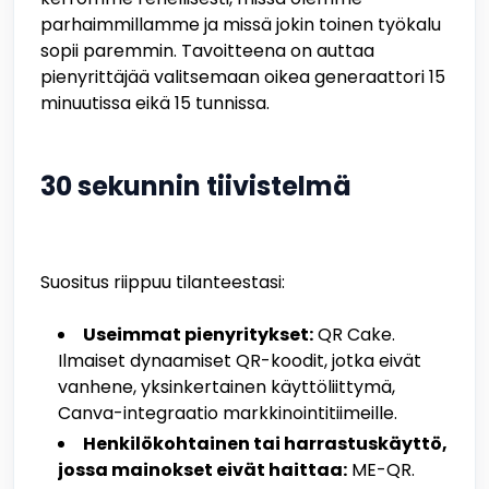
parhaimmillamme ja missä jokin toinen työkalu
sopii paremmin. Tavoitteena on auttaa
pienyrittäjää valitsemaan oikea generaattori 15
minuutissa eikä 15 tunnissa.
30 sekunnin tiivistelmä
Suositus riippuu tilanteestasi:
Useimmat pienyritykset:
QR Cake.
Ilmaiset dynaamiset QR-koodit, jotka eivät
vanhene, yksinkertainen käyttöliittymä,
Canva-integraatio markkinointitiimeille.
Henkilökohtainen tai harrastuskäyttö,
jossa mainokset eivät haittaa:
ME-QR.