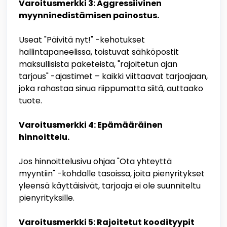
Varoitusmerkki 3: Aggressiivinen
myynninedistämisen painostus.
Useat "Päivitä nyt!" -kehotukset
hallintapaneelissa, toistuvat sähköpostit
maksullisista paketeista, "rajoitetun ajan
tarjous" -ajastimet – kaikki viittaavat tarjoajaan,
joka rahastaa sinua riippumatta siitä, auttaako
tuote.
Varoitusmerkki 4: Epämääräinen
hinnoittelu.
Jos hinnoittelusivu ohjaa "Ota yhteyttä
myyntiin" -kohdalle tasoissa, joita pienyritykset
yleensä käyttäisivät, tarjoaja ei ole suunniteltu
pienyrityksille.
Varoitusmerkki 5: Rajoitetut koodityypit