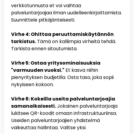
verkkotunnusta et voi vaihtaa
palveluntarjoajaa ilman uudelleenkirjoittamista.
Suunnittele pitkäjänteisesti.
Virhe 4: Ohittaa peruuttamiskäytännön
tarkistus.
Tämä on kalliimpia virheitä tehdä.
Tarkista ennen sitoutumista.
Virhe 5: Ostaa yritysominaisuuksia
"varmuuden vuoksi."
Et kasva niihin
pienyrityksen budjetilla. Osta taso, joka sopii
nykyiseen kokoon.
Virhe 6: Kokeilla useita palveluntarjoajia
samanaikaisesti.
Jokainen palveluntarjoaja
lukitsee QR-koodit omaan infrastruktuuriinsa.
Useiden palveluntarjoajien yhdistelmä
vaikeuttaa hallintaa. Valitse yksi.