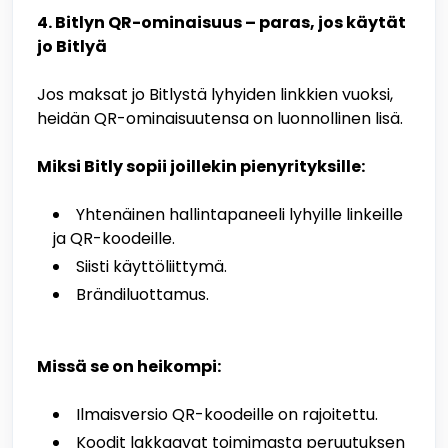
4. Bitlyn QR-ominaisuus – paras, jos käytät
jo Bitlyä
Jos maksat jo Bitlystä lyhyiden linkkien vuoksi,
heidän QR-ominaisuutensa on luonnollinen lisä.
Miksi Bitly sopii joillekin pienyrityksille:
Yhtenäinen hallintapaneeli lyhyille linkeille
ja QR-koodeille.
Siisti käyttöliittymä.
Brändiluottamus.
Missä se on heikompi:
Ilmaisversio QR-koodeille on rajoitettu.
Koodit lakkaavat toimimasta peruutuksen