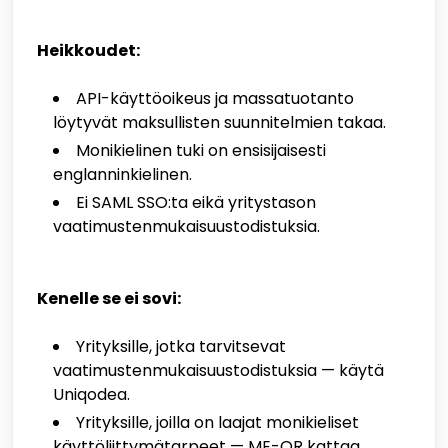
Heikkoudet:
API-käyttöoikeus ja massatuotanto
löytyvät maksullisten suunnitelmien takaa.
Monikielinen tuki on ensisijaisesti
englanninkielinen.
Ei SAML SSO:ta eikä yritystason
vaatimustenmukaisuustodistuksia.
Kenelle se ei sovi:
Yrityksille, jotka tarvitsevat
vaatimustenmukaisuustodistuksia — käytä
Uniqodea.
Yrityksille, joilla on laajat monikieliset
käyttöliittymätarpeet — ME-QR kattaa