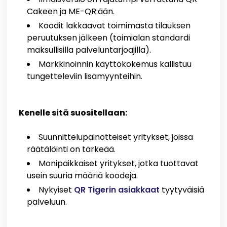
Cakeen ja ME-QR:ään.
Koodit lakkaavat toimimasta tilauksen
peruutuksen jälkeen (toimialan standardi
maksullisilla palveluntarjoajilla).
Markkinoinnin käyttökokemus kallistuu
tungetteleviin lisämyynteihin.
Kenelle sitä suositellaan:
Suunnittelupainotteiset yritykset, joissa
räätälöinti on tärkeää.
Monipaikkaiset yritykset, jotka tuottavat
usein suuria määriä koodeja.
Nykyiset
QR Tigerin asiakkaat
tyytyväisiä
palveluun.