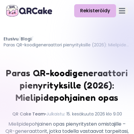
Rekisteröidy
Avaa pä
Ominaisuudet
Etusivu
/
Blogi
/
Hinnat
Paras QR-koodigeneraattori pienyrityksille (2026): Mielipidepohjainen opas
Blogi
Dokumentaatio
Paras QR-koodigeneraattori
Ohje
pienyrityksille (2026):
API
Mielipidepohjainen opas
QR Cake Team
•
Julkaistu
:
15. kesäkuuta 2026 klo 9.00
Mielipidepohjainen opas pienyritysten omistajille –
QR-generaattorit, jotka todella vastaavat tarpeitasi,