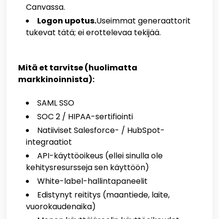
Canvassa.
Logon upotus.
Useimmat generaattorit
tukevat tätä; ei erottelevaa tekijää.
Mitä et tarvitse (huolimatta
markkinoinnista):
SAML SSO
SOC 2 / HIPAA-sertifiointi
Natiiviset Salesforce- / HubSpot-
integraatiot
API-käyttöoikeus (ellei sinulla ole
kehitysresursseja sen käyttöön)
White-label-hallintapaneelit
Edistynyt reititys (maantiede, laite,
vuorokaudenaika)