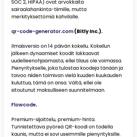
SOC 2, HIPAA) ovat arvokkaita
sairaalahankinta-tiimille, mutta
merkityksettömiä kahvilalle.
qr-code-generator.com
(Bitly Inc.).
Ilmaisversio on 14 päivän kokeilu. Kokeilun
jälkeen dynaamiset koodit lakkaavat
uudelleenohjaamasta, ellei tilaus ole voimassa.
Pienyritykselle, joka tulostaa koodeja tänään ja
toivoo niiden toimivan vielä kuuden kuukauden
kuluttua, tämä on ansa. Vältä, ellei ole
sitoutunut maksulliseen suunnitelmaan.
Flowcode
.
Premium-sijoittelu, premium-hinta.
Tunnistettava pyöreä QR-koodi on todella
kaunis, mutta ei sovi useimmille pienyrityksille.