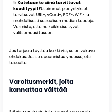
Katetaanko siinä tarvittavat
koodityypit?
Useimmat pienyritykset
tarvitsevat URL-, vCard-, PDF-, WiFi- ja
mahdollisesti sosiaalisen median koodeja.
Varmista, että ne kaikki sisältyvät
valitsemaasi tasoon.
Jos tarjoaja täyttää kaikki viisi, se on vakava
ehdokas. Jos se epäonnistuu yhdessä, etsi
toisaalta.
Varoitusmerkit, joita
kannattaa välttää
Erityisiä merkkejä, joita kannattaa seurata