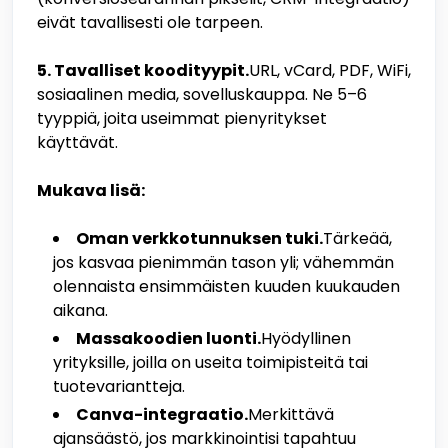
eivät tavallisesti ole tarpeen.
5. Tavalliset koodityypit.
URL, vCard, PDF, WiFi,
sosiaalinen media, sovelluskauppa. Ne 5–6
tyyppiä, joita useimmat pienyritykset
käyttävät.
Mukava lisä:
Oman verkkotunnuksen tuki.
Tärkeää,
jos kasvaa pienimmän tason yli; vähemmän
olennaista ensimmäisten kuuden kuukauden
aikana.
Massakoodien luonti.
Hyödyllinen
yrityksille, joilla on useita toimipisteitä tai
tuotevariantteja.
Canva-integraatio.
Merkittävä
ajansäästö, jos markkinointisi tapahtuu