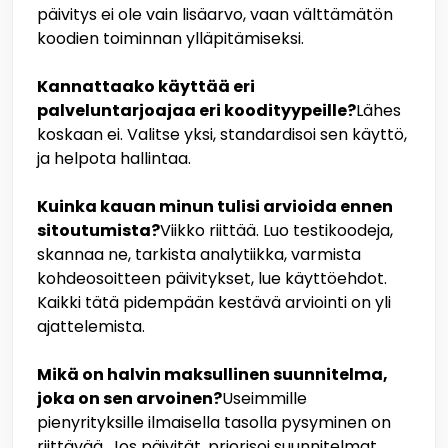
päivitys ei ole vain lisäarvo, vaan välttämätön
koodien toiminnan ylläpitämiseksi.
Kannattaako käyttää eri
palveluntarjoajaa eri koodityypeille?
Lähes
koskaan ei. Valitse yksi, standardisoi sen käyttö,
ja helpota hallintaa.
Kuinka kauan minun tulisi arvioida ennen
sitoutumista?
Viikko riittää. Luo testikoodeja,
skannaa ne, tarkista analytiikka, varmista
kohdeosoitteen päivitykset, lue käyttöehdot.
Kaikki tätä pidempään kestävä arviointi on yli
ajattelemista.
Mikä on halvin maksullinen suunnitelma,
joka on sen arvoinen?
Useimmille
pienyrityksille ilmaisella tasolla pysyminen on
riittävää. Jos päivität, priorisoi suunnitelmat,