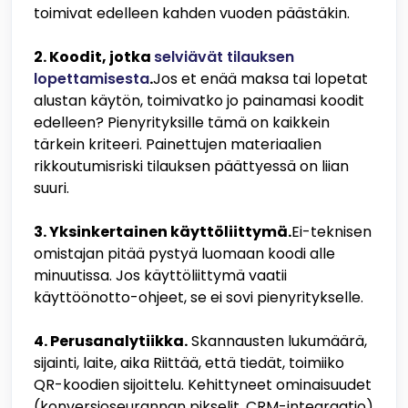
toimivat edelleen kahden vuoden päästäkin.
2. Koodit, jotka
selviävät tilauksen
lopettamisesta
.
Jos et enää maksa tai lopetat
alustan käytön, toimivatko jo painamasi koodit
edelleen? Pienyrityksille tämä on kaikkein
tärkein kriteeri. Painettujen materiaalien
rikkoutumisriski tilauksen päättyessä on liian
suuri.
3. Yksinkertainen käyttöliittymä.
Ei-teknisen
omistajan pitää pystyä luomaan koodi alle
minuutissa. Jos käyttöliittymä vaatii
käyttöönotto-ohjeet, se ei sovi pienyritykselle.
4. Perusanalytiikka.
Skannausten lukumäärä,
sijainti, laite, aika Riittää, että tiedät, toimiiko
QR-koodien sijoittelu. Kehittyneet ominaisuudet
(konversioseurannan pikselit, CRM-integraatio)