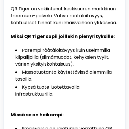
QR Tiger on vakiintunut keskisuuren markkinan
freemium-palvelu. Vahva räätälöitävyys,
kohtuulliset hinnat kun ilmaisvaiheen yli kasvaa.
Miksi QR Tiger sopii joillekin pienyrityksille:
Parempi räätälöitävyys kuin useimmilla
kilpailijoilla (silmämuodot, kehyksien tyylit,
värien yksityiskohtaisuus).
Massatuotanto käytettävissä alemmilla
tasoilla.
Kypsä tuote luotettavalla
infrastruktuurilla.
Missä se on heikompi:
Ilmaisversio on rajatumpi verrattuna QR