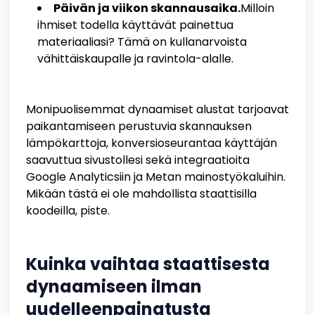
Päivän ja viikon skannausaika.
Milloin
ihmiset todella käyttävät painettua
materiaaliasi? Tämä on kullanarvoista
vähittäiskaupalle ja ravintola-alalle.
Monipuolisemmat dynaamiset alustat tarjoavat
paikantamiseen perustuvia skannauksen
lämpökarttoja, konversioseurantaa käyttäjän
saavuttua sivustollesi sekä integraatioita
Google Analyticsiin ja Metan mainostyökaluihin.
Mikään tästä ei ole mahdollista staattisilla
koodeilla, piste.
Kuinka vaihtaa staattisesta
dynaamiseen ilman
uudelleenpainatusta