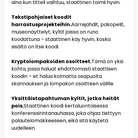
aina kun titteli vaihtuu, staattinen toimii hyvin.
Tekstipohjaiset koodit
harrastusprojekteihin.
Aarrejahdit, pakopelit,
museonäyttelyt, kyltit joissa on runo
koodattuna – staattinen käy hyvin, koska
sisältö on itse koodi.
Kryptolompakoiden osoitteet.
Tämä on yksi
kohta, jossa haluat ehdottomasti staattisen
koodin – et halua kolmatta osapuolta
skannauksen ja lompakon osoitteen välille.
Yksittäistapahtuman kyltit, jotka heität
pois.
Staattinen koodi kertaluontoisessa
konferenssirintanauhassa, joka ohjaa tiettyyn
palautelomakkeeseen, eikä sitä käytetä
uudelleen.