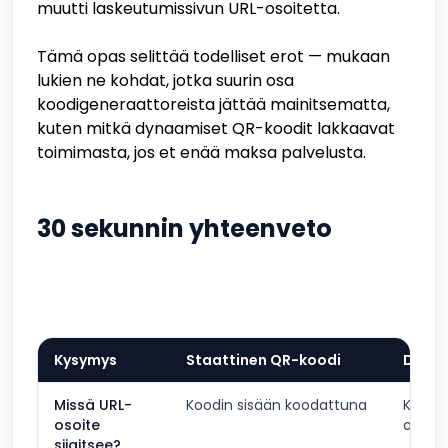
muutti laskeutumissivun URL-osoitetta.
Tämä opas selittää todelliset erot — mukaan
lukien ne kohdat, jotka suurin osa
koodigeneraattoreista jättää mainitsematta,
kuten mitkä dynaamiset QR-koodit lakkaavat
toimimasta, jos et enää maksa palvelusta.
30 sekunnin yhteenveto
Kysymys
Staattinen QR-koodi
Dynaa
Missä URL-
Koodin sisään koodattuna
Koodi 
osoite
osoitt
sijaitsee?