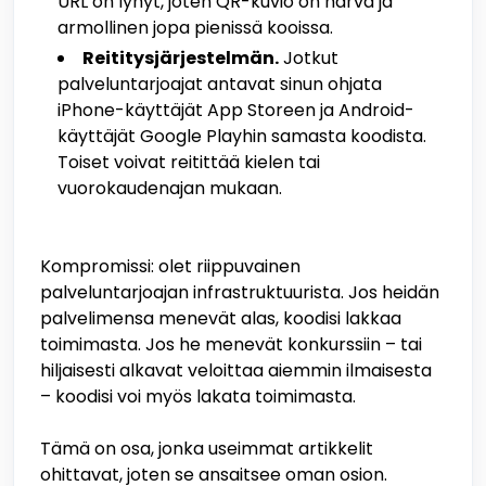
URL on lyhyt, joten QR-kuvio on harva ja
armollinen jopa pienissä kooissa.
Reititysjärjestelmän.
Jotkut
palveluntarjoajat antavat sinun ohjata
iPhone-käyttäjät App Storeen ja Android-
käyttäjät Google Playhin samasta koodista.
Toiset voivat reitittää kielen tai
vuorokaudenajan mukaan.
Kompromissi: olet riippuvainen
palveluntarjoajan infrastruktuurista. Jos heidän
palvelimensa menevät alas, koodisi lakkaa
toimimasta. Jos he menevät konkurssiin – tai
hiljaisesti alkavat veloittaa aiemmin ilmaisesta
– koodisi voi myös lakata toimimasta.
Tämä on osa, jonka useimmat artikkelit
ohittavat, joten se ansaitsee oman osion.