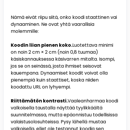
Nämä eivät riipu siitä, onko koodi staattinen vai
dynaaminen. Ne ovat yhtä vaarallisia
molemmille:
Koodin liian pienen koko.
Luotettava minimi
on noin 2 cm × 2 cm (noin 0,8 tuumaa)
käsiskannauksessa käsivarren mitalta. Isompi,
jos se on seinässä, josta ihmiset seisovat
kauempana. Dynaamiset koodit voivat olla
pienempiä kuin staattiset, koska niiden
koodattu URL on lyhyempi.
Riittämätön kontrasti.
Vaaleanharmaa koodi
valkoisella taustalla näyttää tyylikkäältä
suunnitelmassa, mutta epäonnistuu todellisissa
valaistusolosuhteissa. Pysy lähellä mustaa
valkoisella, ellet ole testannut koodia sen