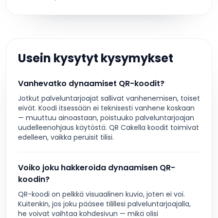
Usein kysytyt kysymykset
Vanhevatko dynaamiset QR-koodit?
Jotkut palveluntarjoajat sallivat vanhenemisen, toiset
eivät. Koodi itsessään ei teknisesti vanhene koskaan
— muuttuu ainoastaan, poistuuko palveluntarjoajan
uudelleenohjaus käytöstä. QR Cakella koodit toimivat
edelleen, vaikka peruisit tilisi.
Voiko joku hakkeroida dynaamisen QR-
koodin?
QR-koodi on pelkkä visuaalinen kuvio, joten ei voi.
Kuitenkin, jos joku pääsee tilillesi palveluntarjoajalla,
he voivat vaihtaa kohdesivun — mikä olisi