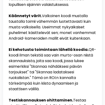
lopullisen sijainnin valaistuksessa.
Käännetyt värit.
Valkoinen koodi mustalla
taustalla toimii vähemmän luotettavasti kuin
musta valkoisella. Useimmat nykyaikaiset
puhelimet käsittelevät sen; monet vanhemmat
Android-kameroiden mallit eivät kuitenkaan.
Ei kehotusta toimintaan lähellä koodia.
QR-
koodi ilman tekstiä saa vain murto-osan niistä
skannauksista, joita saa koodi, jossa lukee
esimerkiksi "Skannaa nähdäksesi päivän
tarjoukset" tai "Skannaa ladataksesi
ruokalistan." Tämä on ROI:n kannalta
tärkeämpää kuin kiista dynaamisen ja
staattisen välillä.
Testiskannauksen ohittaminen.
Testaa