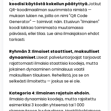
koodisi käytöstä kokeilun päätyttyä.
Jotkut
QR-koodimaailman suurimmista nimistä —
mukaan lukien ne, joilla on nimi "QR Code
Generator" — toimivat näin. Etusivun "ilmainen"
koodi lakkaa toimimasta muutamassa
päivässä, ellei tilaa. Lue aina ilmaisjakson ehdot
tarkasti.
Ryhmän 3: Ilmaiset staattiset, maksulliset
dynaamiset.
Useat palveluntarjoajat tarjoavat
rajattomasti ilmaisia staattisia koodeja, mutta
jokainen dynaaminen ominaisuus vaatii
maksullisen tilauksen. Rehellistä, jos se on
selkeästi ilmoitettu — joskus se ei ole.
Kategoria 4: Ilmainen rajatuin ehdoin.
Ilmaisia dynaamisia koodeja, mutta rajoitettu
esimerkiksi 3 koodiin yhteensä tai 1 000
skannaukseen kuukaudessa. Henkilökohtaiseen