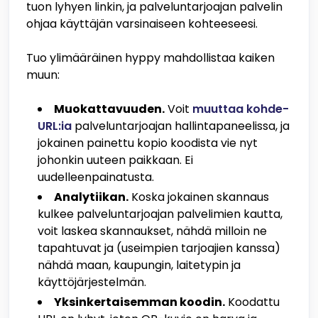
tuon lyhyen linkin, ja palveluntarjoajan palvelin
ohjaa käyttäjän varsinaiseen kohteeseesi.
Tuo ylimääräinen hyppy mahdollistaa kaiken
muun:
Muokattavuuden.
Voit
muuttaa kohde-
URL:ia
palveluntarjoajan hallintapaneelissa, ja
jokainen painettu kopio koodista vie nyt
johonkin uuteen paikkaan. Ei
uudelleenpainatusta.
Analytiikan.
Koska jokainen skannaus
kulkee palveluntarjoajan palvelimien kautta,
voit laskea skannaukset, nähdä milloin ne
tapahtuvat ja (useimpien tarjoajien kanssa)
nähdä maan, kaupungin, laitetypin ja
käyttöjärjestelmän.
Yksinkertaisemman koodin.
Koodattu