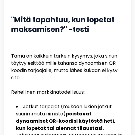
"Mitä tapahtuu, kun lopetat
maksamisen?" -testi
Tämä on kaikkein tärkein kysymys, joka sinun
täytyy esittää mille tahansa dynaamisen QR-
koodin tarjoajalle, mutta lähes kukaan ei kysy
sitä.
Rehellinen markkinatodellisuus:
Jotkut tarjoajat (mukaan lukien jotkut
suurimmista nimistä)
poistavat
dynaamiset QR-koodisi käytöstä heti,
kun lopetat tai alennat tilaustasi.