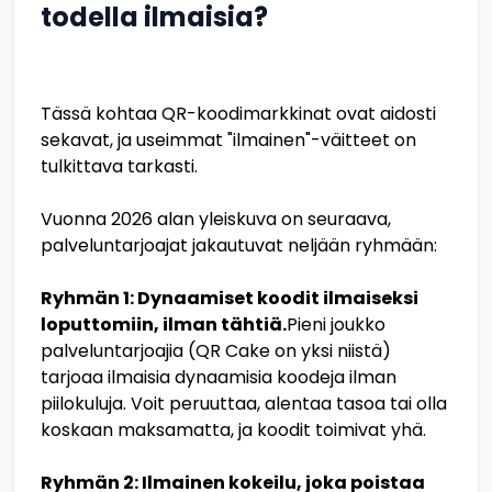
todella ilmaisia?
Tässä kohtaa QR-koodimarkkinat ovat aidosti
sekavat, ja useimmat "ilmainen"-väitteet on
tulkittava tarkasti.
Vuonna 2026 alan yleiskuva on seuraava,
palveluntarjoajat jakautuvat neljään ryhmään:
Ryhmän 1: Dynaamiset koodit ilmaiseksi
loputtomiin, ilman tähtiä.
Pieni joukko
palveluntarjoajia (QR Cake on yksi niistä)
tarjoaa ilmaisia dynaamisia koodeja ilman
piilokuluja. Voit peruuttaa, alentaa tasoa tai olla
koskaan maksamatta, ja koodit toimivat yhä.
Ryhmän 2: Ilmainen kokeilu, joka poistaa