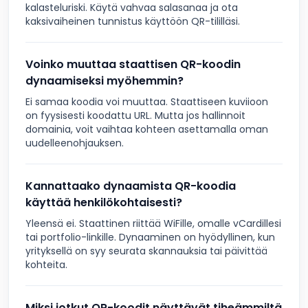
kalasteluriski. Käytä vahvaa salasanaa ja ota
kaksivaiheinen tunnistus käyttöön QR-tililläsi.
Voinko muuttaa staattisen QR-koodin
dynaamiseksi myöhemmin?
Ei samaa koodia voi muuttaa. Staattiseen kuviioon
on fyysisesti koodattu URL. Mutta jos hallinnoit
domainia, voit vaihtaa kohteen asettamalla oman
uudelleenohjauksen.
Kannattaako dynaamista QR-koodia
käyttää henkilökohtaisesti?
Yleensä ei. Staattinen riittää WiFille, omalle vCardillesi
tai portfolio-linkille. Dynaaminen on hyödyllinen, kun
yrityksellä on syy seurata skannauksia tai päivittää
kohteita.
Miksi jotkut QR-koodit näyttävät tiheämmiltä