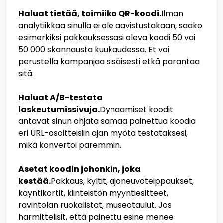
Haluat tietää, toimiiko QR-koodi.
Ilman
analytiikkaa sinulla ei ole aavistustakaan, saako
esimerkiksi pakkauksessasi oleva koodi 50 vai
50 000 skannausta kuukaudessa. Et voi
perustella kampanjaa sisäisesti etkä parantaa
sitä.
Haluat A/B-testata
laskeutumissivuja.
Dynaamiset koodit
antavat sinun ohjata samaa painettua koodia
eri URL-osoitteisiin ajan myötä testataksesi,
mikä konvertoi paremmin.
Asetat koodin johonkin, joka
kestää.
Pakkaus, kyltit, ajoneuvoteippaukset,
käyntikortit, kiinteistön myyntiesitteet,
ravintolan ruokalistat, museotaulut. Jos
harmittelisit, että painettu esine menee