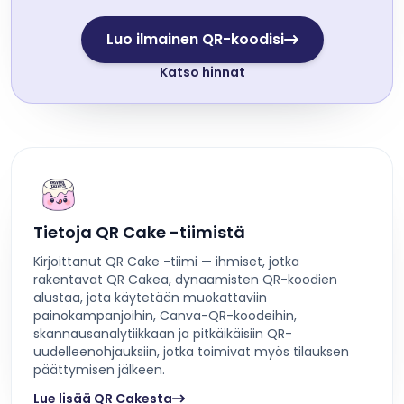
Luo ilmainen QR-koodisi
Katso hinnat
Tietoja QR Cake -tiimistä
Kirjoittanut QR Cake -tiimi — ihmiset, jotka
rakentavat QR Cakea, dynaamisten QR-koodien
alustaa, jota käytetään muokattaviin
painokampanjoihin, Canva-QR-koodeihin,
skannausanalytiikkaan ja pitkäikäisiin QR-
uudelleenohjauksiin, jotka toimivat myös tilauksen
päättymisen jälkeen.
Lue lisää QR Cakesta