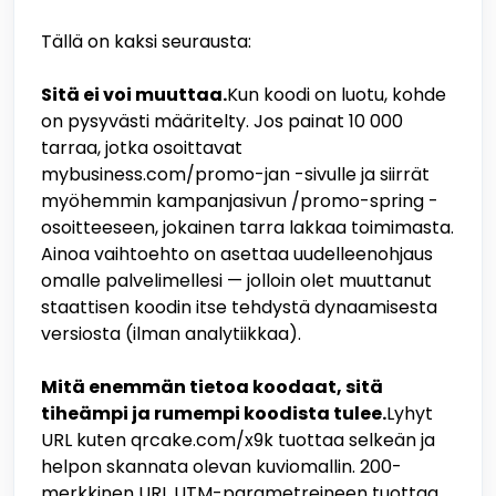
Tällä on kaksi seurausta:
Sitä ei voi muuttaa.
Kun koodi on luotu, kohde
on pysyvästi määritelty. Jos painat 10 000
tarraa, jotka osoittavat
mybusiness.com/promo-jan -sivulle ja siirrät
myöhemmin kampanjasivun /promo-spring -
osoitteeseen, jokainen tarra lakkaa toimimasta.
Ainoa vaihtoehto on asettaa uudelleenohjaus
omalle palvelimellesi — jolloin olet muuttanut
staattisen koodin itse tehdystä dynaamisesta
versiosta (ilman analytiikkaa).
Mitä enemmän tietoa koodaat, sitä
tiheämpi ja rumempi koodista tulee.
Lyhyt
URL kuten qrcake.com/x9k tuottaa selkeän ja
helpon skannata olevan kuviomallin. 200-
merkkinen URL UTM-parametreineen tuottaa