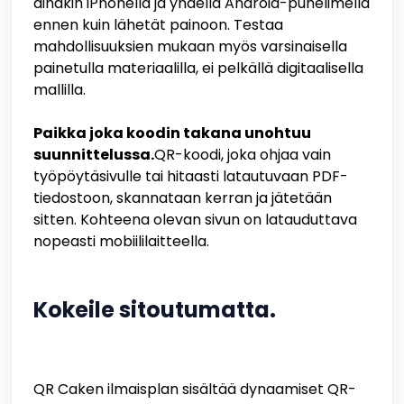
ainakin iPhonella ja yhdellä Android-puhelimella
ennen kuin lähetät painoon. Testaa
mahdollisuuksien mukaan myös varsinaisella
painetulla materiaalilla, ei pelkällä digitaalisella
mallilla.
Paikka joka koodin takana unohtuu
suunnittelussa.
QR-koodi, joka ohjaa vain
työpöytäsivulle tai hitaasti latautuvaan PDF-
tiedostoon, skannataan kerran ja jätetään
sitten. Kohteena olevan sivun on latauduttava
nopeasti mobiililaitteella.
Kokeile sitoutumatta.
QR Caken ilmaisplan sisältää dynaamiset QR-