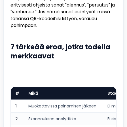
erityisesti ohjeista sanat "alennus", "peruutus" ja
"vanhenee." Jos nämä sanat esiintyvät missä
tahansa QR-koodeihisi liittyen, varaudu
pahimpaan.
7 tärkeää eroa, jotka todella
merkkaavat
#
Mikä
Staattin
1
Muokattavissa painamisen jälkeen
Ei mahdoll
2
Skannauksen analytiikka
Ei sisälly