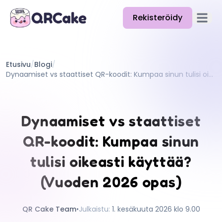
Rekisteröidy
Avaa pä
Ominaisuudet
Etusivu
/
Blogi
/
Hinnat
Dynaamiset vs staattiset QR-koodit: Kumpaa sinun tulisi oikeasti käyttää? (Vuoden 2026 opas)
Blogi
Dokumentaatio
Dynaamiset vs staattiset
Ohje
QR-koodit: Kumpaa sinun
API
tulisi oikeasti käyttää?
(Vuoden 2026 opas)
QR Cake Team
•
Julkaistu
:
1. kesäkuuta 2026 klo 9.00