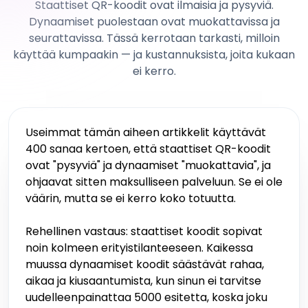
Staattiset QR-koodit ovat ilmaisia ja pysyviä.
Dynaamiset puolestaan ovat muokattavissa ja
seurattavissa. Tässä kerrotaan tarkasti, milloin
käyttää kumpaakin — ja kustannuksista, joita kukaan
ei kerro.
Useimmat tämän aiheen artikkelit käyttävät
400 sanaa kertoen, että staattiset QR-koodit
ovat "pysyviä" ja dynaamiset "muokattavia", ja
ohjaavat sitten maksulliseen palveluun. Se ei ole
väärin, mutta se ei kerro koko totuutta.
Rehellinen vastaus: staattiset koodit sopivat
noin kolmeen erityistilanteeseen. Kaikessa
muussa dynaamiset koodit säästävät rahaa,
aikaa ja kiusaantumista, kun sinun ei tarvitse
uudelleenpainattaa 5000 esitetta, koska joku