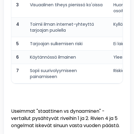
3
Visuaalinen tiheys pienissä ko'oissa
Huonompi 
osoitteet
4
Toimii ilman internet-yhteyttä
Kyllä
tarjoajan puolella
5
Tarjoajan sulkemisen riski
Ei lainkaa
6
Käytännössä ilmainen
Yleensä ky
7
Sopii suurivolyymiseen
Riskialtis
painamiseen
Useimmat "staattinen vs dynaaminen" -
vertailut pysähtyvät riveihin 1 ja 2. Rivien 4 ja 5
ongelmat iskevät sinuun vasta vuoden päästä.