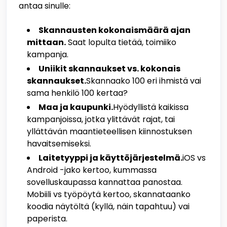
antaa sinulle:
Skannausten kokonaismäärä ajan
mittaan.
Saat lopulta tietää, toimiiko
kampanja.
Uniikit skannaukset vs. kokonais
skannaukset.
Skannaako 100 eri ihmistä vai
sama henkilö 100 kertaa?
Maa ja kaupunki.
Hyödyllistä kaikissa
kampanjoissa, jotka ylittävät rajat, tai
yllättävän maantieteellisen kiinnostuksen
havaitsemiseksi.
Laitetyyppi ja käyttöjärjestelmä.
iOS vs
Android -jako kertoo, kummassa
sovelluskaupassa kannattaa panostaa.
Mobiili vs työpöytä kertoo, skannataanko
koodia näytöltä (kyllä, näin tapahtuu) vai
paperista.