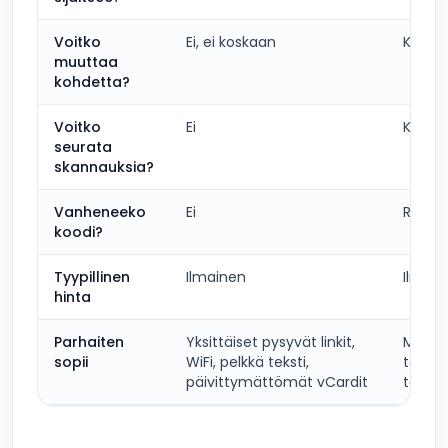
Voitko
Ei, ei koskaan
Kyllä,
muuttaa
kohdetta?
Voitko
Ei
Kyllä 
seurata
skannauksia?
Vanheneeko
Ei
Riippu
koodi?
Tyypillinen
Ilmainen
Ilmain
hinta
Parhaiten
Yksittäiset pysyvät linkit,
Mikä t
sopii
WiFi, pelkkä teksti,
tahans
päivittymättömät vCardit
tahans