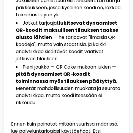
Jokaiseen painettuun esitteeseen, tarraan ja
pakkaukseen, jossa kyseinen koodi on, lakkaa
toimimasta yön yli.
Jotkut tarjoajat
lukitsevat dynaamiset
QR-koodit maksullisen tilauksen taakse
alusta lähtien
— he tarjoavat "ilmaisia QR-
koodeja", mutta vain staattisia, ja kaikki
analytiikkaa sisältävät koodit vaativat
jatkuvan tilauksen.
Pieni joukko — QR Cake mukaan lukien —
pitää dynaamiset QR-koodit
toiminnassa myös tilauksen päätyttyä.
Menetät mahdollisuuden muokata ja seurata
analytiikkaa, mutta koodi itsessään ei
rikkoudu.
Ennen kuin painatat mitään suurissa määrissä,
lue palveluntarjoajasi käyttöehdot. Etsi