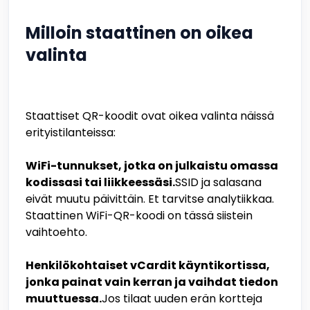
Milloin staattinen on oikea
valinta
Staattiset QR-koodit ovat oikea valinta näissä
erityistilanteissa:
WiFi-tunnukset, jotka on julkaistu omassa
kodissasi tai liikkeessäsi.
SSID ja salasana
eivät muutu päivittäin. Et tarvitse analytiikkaa.
Staattinen WiFi-QR-koodi on tässä siistein
vaihtoehto.
Henkilökohtaiset vCardit käyntikortissa,
jonka painat vain kerran ja vaihdat tiedon
muuttuessa.
Jos tilaat uuden erän kortteja