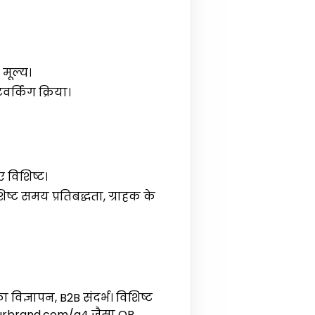
मूल्य।
र्किंग क्रिया।
ए विशिष्ट।
्ट समय प्रतिबद्धता, ग्राहक के
ा विज्ञापन, B2B संदर्भ। विशिष्ट
s.yourbrand.com/q4 जैसा QR