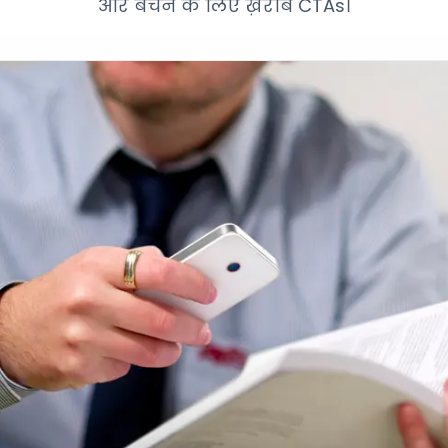
और बचने के लिए ख़राब CTAs।