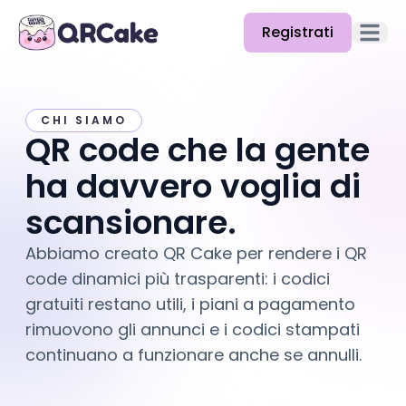
Registrati
Apri il
Funzionalità
CHI SIAMO
Prezzi
QR code che la gente
Blog
ha davvero voglia di
Docs
scansionare.
Aiuto
Abbiamo creato QR Cake per rendere i QR
code dinamici più trasparenti: i codici
API
gratuiti restano utili, i piani a pagamento
rimuovono gli annunci e i codici stampati
continuano a funzionare anche se annulli.