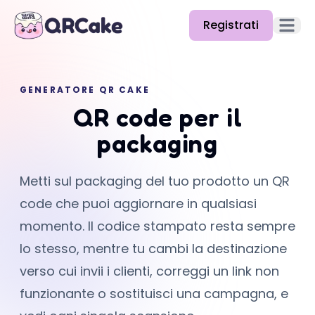
Registrati
Apri il
Funzionalità
GENERATORE QR CAKE
Prezzi
QR code per il
Blog
packaging
Docs
Metti sul packaging del tuo prodotto un QR
Aiuto
code che puoi aggiornare in qualsiasi
API
momento. Il codice stampato resta sempre
lo stesso, mentre tu cambi la destinazione
verso cui invii i clienti, correggi un link non
funzionante o sostituisci una campagna, e