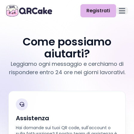
Registrati
Apri il
Funzionalità
Come possiamo
Prezzi
aiutarti?
Blog
Leggiamo ogni messaggio e cerchiamo di
Docs
rispondere entro 24 ore nei giorni lavorativi.
Aiuto
API
Assistenza
Hai domande sui tuoi QR code, sull'account o
sulla fatturazione? Il nostro team di assistenza è