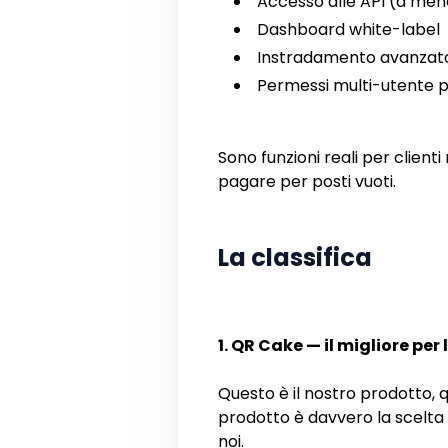
Accesso alle API (a men
Dashboard white-label
Instradamento avanzato (
Permessi multi-utente pe
Sono funzioni reali per clienti
pagare per posti vuoti.
La classifica
1. QR Cake — il migliore pe
Questo è il nostro prodotto, qu
prodotto è davvero la scelta 
noi.