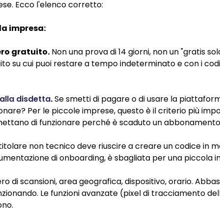
ese. Ecco l'elenco corretto:
ola impresa:
ro gratuito.
Non una prova di 14 giorni, non un "gratis sol
tuito su cui puoi restare a tempo indeterminato e con i co
lla disdetta
.
Se smetti di pagare o di usare la piattaforma
re? Per le piccole imprese, questo è il criterio più import
smettano di funzionare perché è scaduto un abbonamento 
itolare non tecnico deve riuscire a creare un codice in m
cumentazione di onboarding, è sbagliata per una piccola 
 di scansioni, area geografica, dispositivo, orario. Abba
nzionando. Le funzioni avanzate (pixel di tracciamento del
ono.