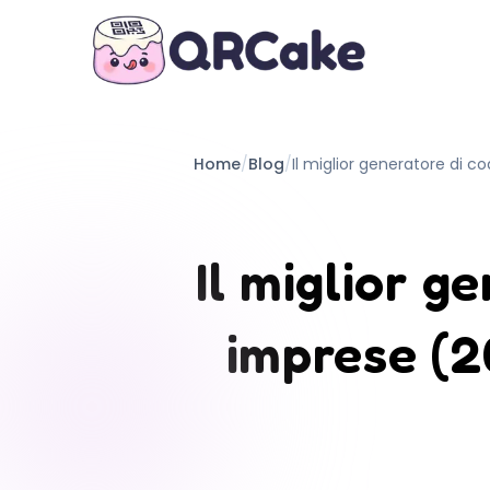
Home
/
Blog
/
Il miglior generatore di c
Il miglior g
imprese (2