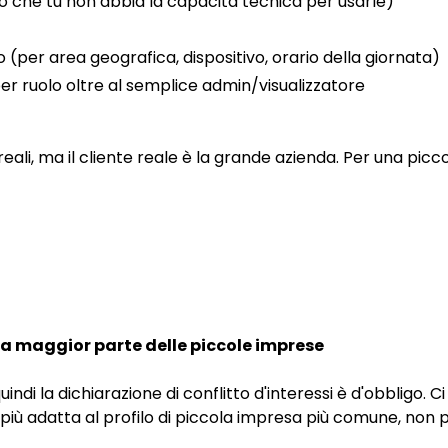
o che tu non abbia la capacità tecnica per usarle)
per area geografica, dispositivo, orario della giornata)
r ruolo oltre al semplice admin/visualizzatore
 reali, ma il cliente reale è la grande azienda. Per una pic
r la maggior parte delle piccole imprese
indi la dichiarazione di conflitto d'interessi è d'obbligo. C
più adatta al profilo di piccola impresa più comune, non