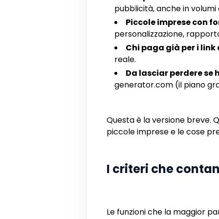
pubblicità, anche in volumi 
Piccole imprese con fo
personalizzazione, rapport
Chi paga già per i link 
reale.
Da lasciar perdere se 
generator.com (il piano gr
Questa è la versione breve. Qu
piccole imprese e le cose pre
I criteri che cont
Le funzioni che la maggior par