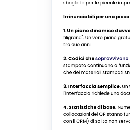
sbagliate per le piccole impr
Irrinunciabili per una picc
1. Un piano dinamico davve
filigrana". Un vero piano gra
tra due anni.
2. Codici che
sopravvivono a
stampato continuano a funziona
che dei materiali stampati 
3. Interfaccia semplice.
Un t
l'interfaccia richiede una do
4. Statistiche di base.
Numero
collocazioni dei QR stanno fu
con il CRM) di solito non serv