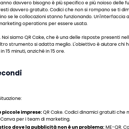
 hanno davvero bisogno è più specifico e più noioso delle f
esti davvero gratuito. Codici che non si rompano se ti dim
ino se le collocazioni stanno funzionando. Un'interfacci
 marketing operations per essere usata.
. Noi siamo QR Cake, che è una delle risposte presenti nel
tro strumento si adatta meglio. L'obiettivo è aiutare chi 
in 15 minuti, anziché in 15 ore.
secondi
situazione:
 piccole imprese:
QR Cake. Codici dinamici gratuiti che 
 Canva per i team di marketing.
tico dove la pubblicità non è un problema:
ME-QR. Cod