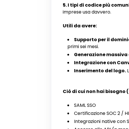
5. I tipi di codice più comuni
imprese usa davvero.
Utili da avere:
Supporto per il domini
primi sei mesi.
Generazione massiva d
Integrazione con Can
Inserimento del logo.
L
Ciò di cui non hai bisogno 
SAML SSO
Certificazione SOC 2 / H
Integrazioni native con 