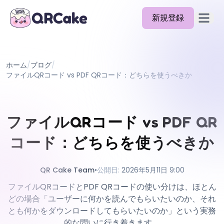
新規登録
メイン
機能
ホーム
/
ブログ
/
料金
ファイルQRコード vs PDF QRコード：どちらを使うべきか
ブログ
ドキュメント
ファイルQRコード vs PDF QR
ヘルプ
コード：どちらを使うべきか
API
QR Cake Team
•
公開日
:
2026年5月11日 9:00
ファイルQRコードとPDF QRコードの使い分けは、ほとん
どの場合「ユーザーに何かを読んでもらいたいのか、それ
とも何かをダウンロードしてもらいたいのか」という実務
的な問いに行き着きます。