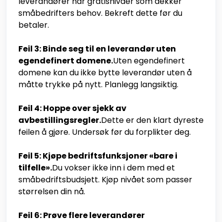
leverandører har gratisnivåer som dekker
småbedrifters behov. Bekreft dette før du
betaler.
Feil 3: Binde seg til en leverandør uten
egendefinert domene.
Uten egendefinert
domene kan du ikke bytte leverandør uten å
måtte trykke på nytt. Planlegg langsiktig.
Feil 4: Hoppe over sjekk av
avbestillingsregler.
Dette er den klart dyreste
feilen å gjøre. Undersøk før du forplikter deg.
Feil 5: Kjøpe bedriftsfunksjoner «bare i
tilfelle».
Du vokser ikke inn i dem med et
småbedriftsbudsjett. Kjøp nivået som passer
størrelsen din nå.
Feil 6: Prøve flere leverandører