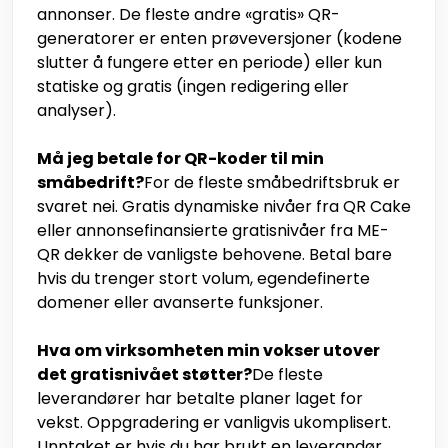
annonser. De fleste andre «gratis» QR-
generatorer er enten prøveversjoner (kodene
slutter å fungere etter en periode) eller kun
statiske og gratis (ingen redigering eller
analyser).
Må jeg betale for QR-koder til min
småbedrift?
For de fleste småbedriftsbruk er
svaret nei. Gratis dynamiske nivåer fra QR Cake
eller annonsefinansierte gratisnivåer fra ME-
QR dekker de vanligste behovene. Betal bare
hvis du trenger stort volum, egendefinerte
domener eller avanserte funksjoner.
Hva om virksomheten min vokser utover
det gratisnivået støtter?
De fleste
leverandører har betalte planer laget for
vekst. Oppgradering er vanligvis ukomplisert.
Unntaket er hvis du har brukt en leverandør