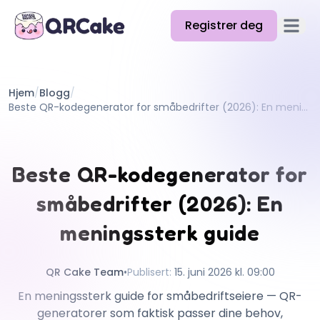
Registrer deg
Åpne 
Funksjoner
Hjem
/
Blogg
/
Priser
Beste QR-kodegenerator for småbedrifter (2026): En meningssterk guide
Blogg
Docs
Beste QR-kodegenerator for
Hjelp
småbedrifter (2026): En
API
meningssterk guide
QR Cake Team
•
Publisert
:
15. juni 2026 kl. 09:00
En meningssterk guide for småbedriftseiere — QR-
generatorer som faktisk passer dine behov,