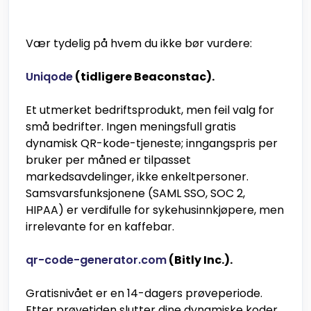
Vær tydelig på hvem du ikke bør vurdere:
Uniqode
(tidligere Beaconstac).
Et utmerket bedriftsprodukt, men feil valg for
små bedrifter. Ingen meningsfull gratis
dynamisk QR-kode-tjeneste; inngangspris per
bruker per måned er tilpasset
markedsavdelinger, ikke enkeltpersoner.
Samsvarsfunksjonene (SAML SSO, SOC 2,
HIPAA) er verdifulle for sykehusinnkjøpere, men
irrelevante for en kaffebar.
qr-code-generator.com
(Bitly Inc.).
Gratisnivået er en 14-dagers prøveperiode.
Etter prøvetiden slutter dine dynamiske koder