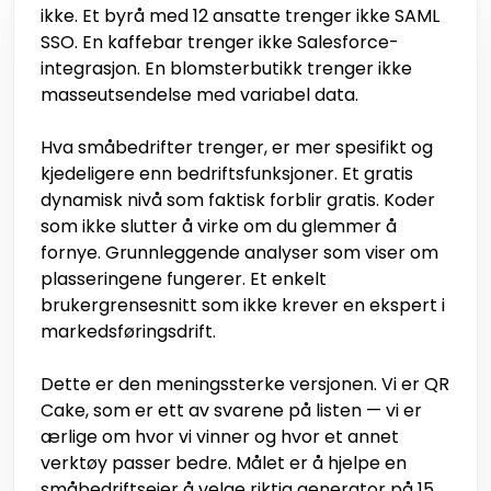
ikke. Et byrå med 12 ansatte trenger ikke SAML
SSO. En kaffebar trenger ikke Salesforce-
integrasjon. En blomsterbutikk trenger ikke
masseutsendelse med variabel data.
Hva småbedrifter trenger, er mer spesifikt og
kjedeligere enn bedriftsfunksjoner. Et gratis
dynamisk nivå som faktisk forblir gratis. Koder
som ikke slutter å virke om du glemmer å
fornye. Grunnleggende analyser som viser om
plasseringene fungerer. Et enkelt
brukergrensesnitt som ikke krever en ekspert i
markedsføringsdrift.
Dette er den meningssterke versjonen. Vi er QR
Cake, som er ett av svarene på listen — vi er
ærlige om hvor vi vinner og hvor et annet
verktøy passer bedre. Målet er å hjelpe en
småbedriftseier å velge riktig generator på 15