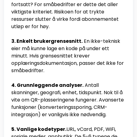
fortsatt? For småbedrifter er dette det aller
viktigste kriteriet. Risikoen for at trykte
ressurser slutter å virke fordi abonnementet
utløp er for høy.
3. Enkelt brukergrensesnitt.
En ikke-teknisk
eier må kunne lage en kode på under ett
minutt. Hvis grensesnittet krever
opplæringsdokumentasjon, passer det ikke for
småbedrifter.
4. Grunnleggende analyser.
Antall
skanninger, geografi, enhet, tidspunkt. Nok til å
vite om QR-plasseringene fungerer. Avanserte
funksjoner (konverteringssporing, CRM-
integrasjon) er vanligvis ikke nødvendig.
5. Vanlige kodetyper.
URL, vCard, PDF, WiFi,
sosiale medier, appbutikk. De 5-6 typene de