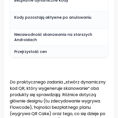
Bezpłatne dynamiczne kody
W c
(hoj
Kody pozostają aktywne po anulowaniu
Wli
Niezawodność skanowania na starszych
Dos
Androidach
Przejrzystość cen
Publ
Do praktycznego zadania „stwórz dynamiczny
kod QR, który wygeneruje skanowanie” oba
produkty się sprawdzają. Różnice dotyczą
głównie designu (tu zdecydowanie wygrywa
Flowcode), hojności bezpłatnego planu
(wygrywa QR Cake) oraz tego, co się dzieje po