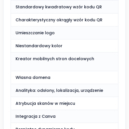
Standardowy kwadratowy wzór kodu QR
Wli
Charakterystyczny okrągły wzór kodu QR
Nie 
Umieszczanie logo
Wli
Niestandardowy kolor
W c
Kreator mobilnych stron docelowych
Pod
Własna domena
Płat
Analityka: odsłony, lokalizacja, urządzenie
W c
Atrybucja skanów w miejscu
Sta
Integracja z Canva
W c