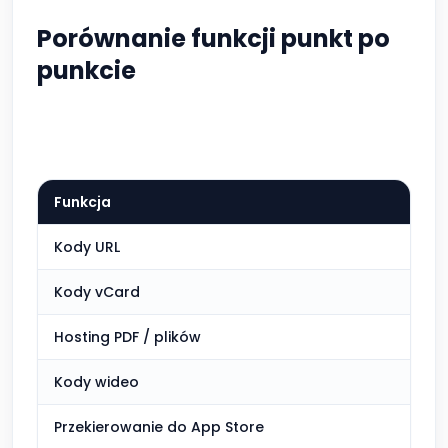
Porównanie funkcji punkt po
punkcie
Funkcja
QR 
Kody URL
Wli
Kody vCard
Wli
Hosting PDF / plików
Wli
Kody wideo
Wli
Przekierowanie do App Store
Wli