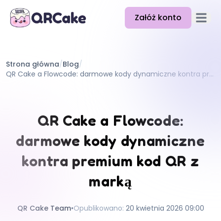
Załóż konto
Otwórz
Funkcje
Strona główna
/
Blog
/
Cennik
QR Cake a Flowcode: darmowe kody dynamiczne kontra premium kod QR z marką
Blog
Dokumentacja
QR Cake a Flowcode:
Pomoc
darmowe kody dynamiczne
API
kontra premium kod QR z
marką
QR Cake Team
•
Opublikowano
:
20 kwietnia 2026 09:00