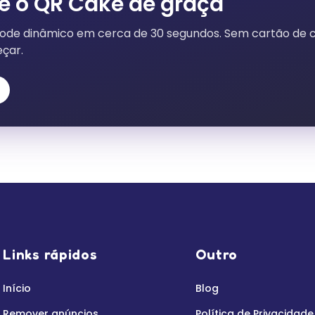
e o QR Cake de graça
code dinâmico em cerca de 30 segundos. Sem cartão de c
çar.
Links rápidos
Outro
Início
Blog
Remover anúncios
Política de Privacidade