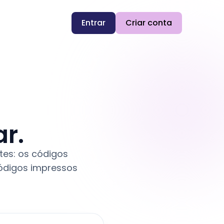
Entrar
Criar conta
r.
tes: os códigos
códigos impressos