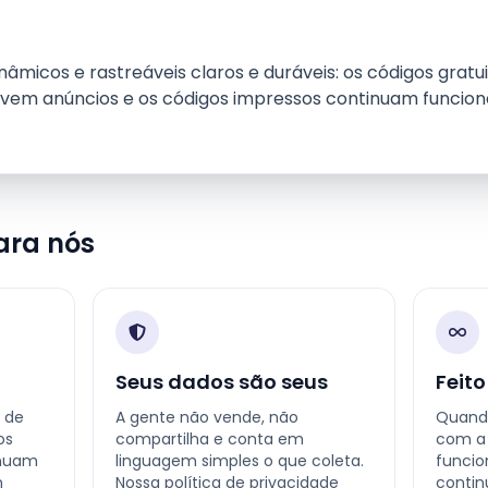
âmicos e rastreáveis claros e duráveis: os códigos gratu
vem anúncios e os códigos impressos continuam funci
ara nós
Seus dados são seus
Feito
 de
A gente não vende, não
Quand
os
compartilha e conta em
com a 
inuam
linguagem simples o que coleta.
funcio
m
Nossa política de privacidade
contin