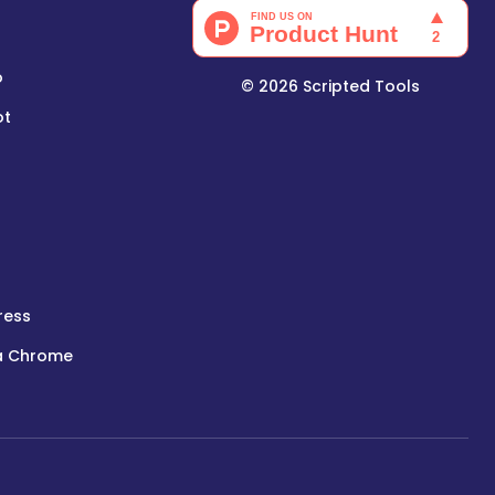
o
©
2026
Scripted Tools
ot
ress
a Chrome