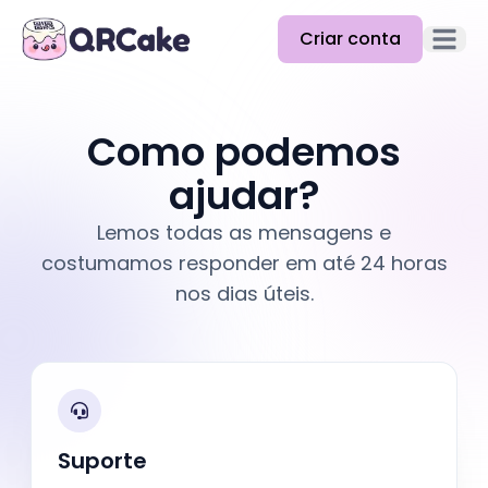
Criar conta
Abrir m
Funcionalidades
Como podemos
Preços
ajudar?
Blog
Lemos todas as mensagens e
Docs
costumamos responder em até 24 horas
nos dias úteis.
Ajuda
API
Suporte