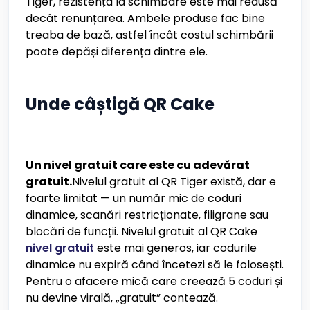
Tiger, rezistența la schimbare este mai redusă
decât renunțarea. Ambele produse fac bine
treaba de bază, astfel încât costul schimbării
poate depăși diferența dintre ele.
Unde câștigă QR Cake
Un nivel gratuit care este cu adevărat
gratuit.
Nivelul gratuit al QR Tiger există, dar e
foarte limitat — un număr mic de coduri
dinamice, scanări restricționate, filigrane sau
blocări de funcții. Nivelul gratuit al QR Cake
nivel gratuit
este mai generos, iar codurile
dinamice nu expiră când încetezi să le folosești.
Pentru o afacere mică care creează 5 coduri și
nu devine virală, „gratuit” contează.