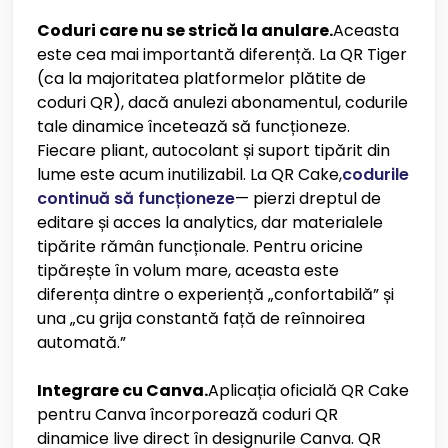
Coduri care nu se strică la anulare.
Aceasta
este cea mai importantă diferență. La QR Tiger
(ca la majoritatea platformelor plătite de
coduri QR), dacă anulezi abonamentul, codurile
tale dinamice încetează să funcționeze.
Fiecare pliant, autocolant și suport tipărit din
lume este acum inutilizabil. La QR Cake,
codurile
continuă să funcționeze
— pierzi dreptul de
editare și acces la analytics, dar materialele
tipărite rămân funcționale. Pentru oricine
tipărește în volum mare, aceasta este
diferența dintre o experiență „confortabilă” și
una „cu grija constantă față de reînnoirea
automată.”
Integrare cu Canva.
Aplicația oficială QR Cake
pentru Canva încorporează coduri QR
dinamice live direct în designurile Canva. QR