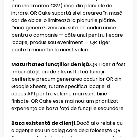
prin încărcarea CSV) încă din planurile de
intrare. QR Cake suportă și el crearea în masă,
dar de obicei o limitează la planurile plătite.
Dacă generezi zeci sau sute de coduri unice
pentru o campanie — câte unul pentru fiecare
locație, produs sau eveniment — QR Tiger
poate fi mai ieftin la acest volum.
Maturitatea funcțiilor de nișă.
QR Tiger a fost
îmbunătățit ani de zile, astfel că funcții
periferice precum generarea codurilor QR din
Google Sheets, rutare specifică locației și
acces API pentru volume mari sunt bine
finisate. QR Cake este mai nou; am prioritizat
experiența de bază față de funcțiile secundare.
Baza existentă de clienți.
Dacă ai o relație cu
o agenție sau un coleg care deja folosește QR