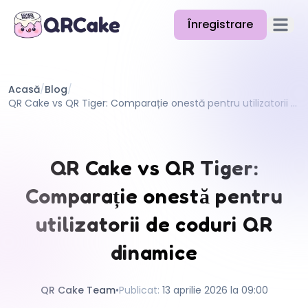
Înregistrare
Deschid
Funcții
Acasă
/
Blog
/
Prețuri
QR Cake vs QR Tiger: Comparație onestă pentru utilizatorii de coduri QR dinamice
Blog
Documentație
QR Cake vs QR Tiger:
Ajutor
Comparație onestă pentru
API
utilizatorii de coduri QR
dinamice
QR Cake Team
•
Publicat
:
13 aprilie 2026 la 09:00