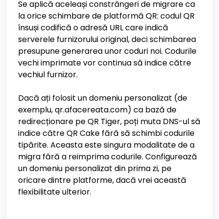
Se aplică aceleași constrângeri de migrare ca
la orice schimbare de platformă QR: codul QR
însuși codifică o adresă URL care indică
serverele furnizorului original, deci schimbarea
presupune generarea unor coduri noi. Codurile
vechi imprimate vor continua să indice către
vechiul furnizor.
Dacă ați folosit un domeniu personalizat (de
exemplu, qr.afacereata.com) ca bază de
redirecționare pe QR Tiger, poți muta DNS-ul să
indice către QR Cake fără să schimbi codurile
tipărite. Aceasta este singura modalitate de a
migra fără a reimprima codurile. Configurează
un domeniu personalizat din prima zi, pe
oricare dintre platforme, dacă vrei această
flexibilitate ulterior.