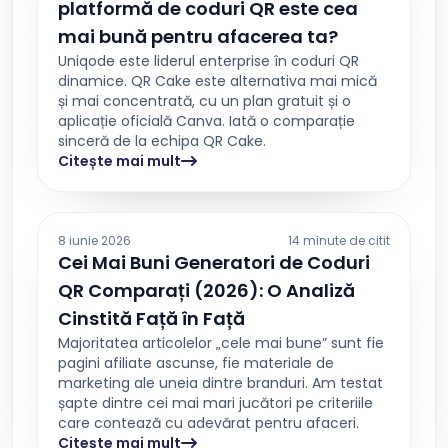
platformă de coduri QR este cea
mai bună pentru afacerea ta?
Uniqode este liderul enterprise în coduri QR
dinamice. QR Cake este alternativa mai mică
și mai concentrată, cu un plan gratuit și o
aplicație oficială Canva. Iată o comparație
sinceră de la echipa QR Cake.
Citește mai mult
8 iunie 2026
14 minute de citit
Cei Mai Buni Generatori de Coduri
QR Comparați (2026): O Analiză
Cinstită Față în Față
Majoritatea articolelor „cele mai bune” sunt fie
pagini afiliate ascunse, fie materiale de
marketing ale uneia dintre branduri. Am testat
șapte dintre cei mai mari jucători pe criteriile
care contează cu adevărat pentru afaceri.
Citește mai mult