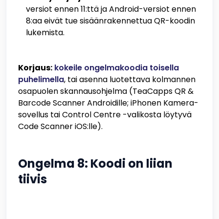
versiot ennen 11:ttä ja Android-versiot ennen
8:aa eivät tue sisäänrakennettua QR-koodin
lukemista.
Korjaus:
kokeile ongelmakoodia toisella
puhelimella
, tai asenna luotettava kolmannen
osapuolen skannausohjelma (TeaCapps QR &
Barcode Scanner Androidille; iPhonen Kamera-
sovellus tai Control Centre -valikosta löytyvä
Code Scanner iOS:lle).
Ongelma 8: Koodi on liian
tiivis