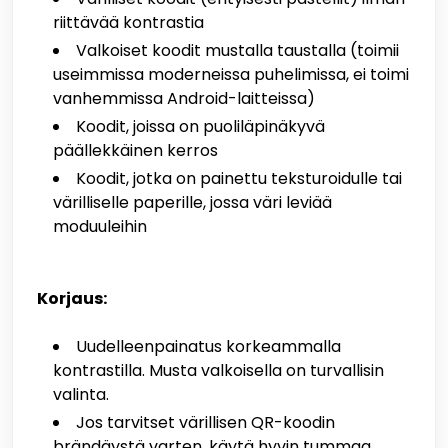
riittävää kontrastia
Valkoiset koodit mustalla taustalla (toimii
useimmissa moderneissa puhelimissa, ei toimi
vanhemmissa Android-laitteissa)
Koodit, joissa on puoliläpinäkyvä
päällekkäinen kerros
Koodit, jotka on painettu teksturoidulle tai
värilliselle paperille, jossa väri leviää
moduuleihin
Korjaus:
Uudelleenpainatus korkeammalla
kontrastilla. Musta valkoisella on turvallisin
valinta.
Jos tarvitset värillisen QR-koodin
brändäystä varten, käytä hyvin tummaa