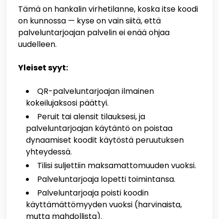
Tämä on hankalin virhetilanne, koska itse koodi
on kunnossa — kyse on vain siitä, että
palveluntarjoajan palvelin ei enää ohjaa
uudelleen.
Yleiset syyt:
QR-palveluntarjoajan ilmainen
kokeilujaksosi päättyi.
Peruit tai alensit tilauksesi, ja
palveluntarjoajan käytäntö on poistaa
dynaamiset koodit käytöstä peruutuksen
yhteydessä.
Tilisi suljettiin maksamattomuuden vuoksi.
Palveluntarjoaja lopetti toimintansa.
Palveluntarjoaja poisti koodin
käyttämättömyyden vuoksi (harvinaista,
mutta mahdollista).