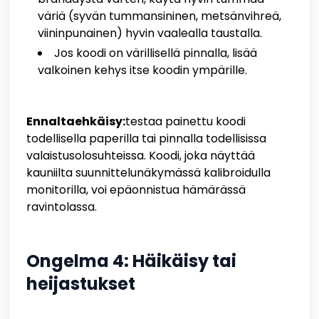
väriä (syvän tummansininen, metsänvihreä,
viininpunainen) hyvin vaalealla taustalla.
Jos koodi on värillisellä pinnalla, lisää
valkoinen kehys itse koodin ympärille.
Ennaltaehkäisy:
testaa painettu koodi
todellisella paperilla tai pinnalla todellisissa
valaistusolosuhteissa. Koodi, joka näyttää
kauniilta suunnittelunäkymässä kalibroidulla
monitorilla, voi epäonnistua hämärässä
ravintolassa.
Ongelma 4: Häikäisy tai
heijastukset