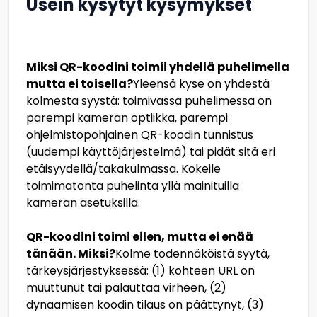
Usein kysytyt kysymykset
Miksi QR-koodini toimii yhdellä puhelimella
mutta ei toisella?
Yleensä kyse on yhdestä
kolmesta syystä: toimivassa puhelimessa on
parempi kameran optiikka, parempi
ohjelmistopohjainen QR-koodin tunnistus
(uudempi käyttöjärjestelmä) tai pidät sitä eri
etäisyydellä/takakulmassa. Kokeile
toimimatonta puhelinta yllä mainituilla
kameran asetuksilla.
QR-koodini toimi eilen, mutta ei enää
tänään. Miksi?
Kolme todennäköistä syytä,
tärkeysjärjestyksessä: (1) kohteen URL on
muuttunut tai palauttaa virheen, (2)
dynaamisen koodin tilaus on päättynyt, (3)