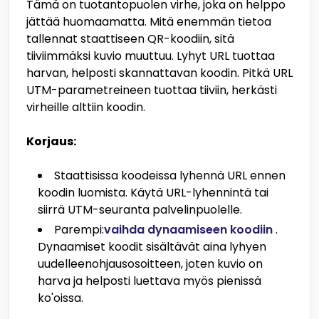
Tämä on tuotantopuolen virhe, joka on helppo
jättää huomaamatta. Mitä enemmän tietoa
tallennat staattiseen QR-koodiin, sitä
tiiviimmäksi kuvio muuttuu. Lyhyt URL tuottaa
harvan, helposti skannattavan koodin. Pitkä URL
UTM-parametreineen tuottaa tiiviin, herkästi
virheille alttiin koodin.
Korjaus:
Staattisissa koodeissa lyhennä URL ennen
koodin luomista. Käytä URL-lyhennintä tai
siirrä UTM-seuranta palvelinpuolelle.
Parempi:
vaihda dynaamiseen koodiin
.
Dynaamiset koodit sisältävät aina lyhyen
uudelleenohjausosoitteen, joten kuvio on
harva ja helposti luettava myös pienissä
ko'oissa.