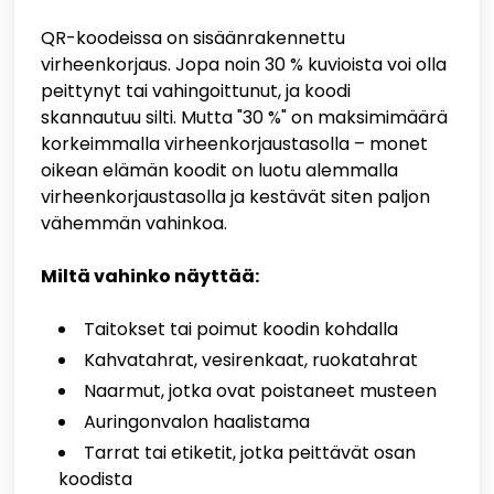
QR-koodeissa on sisäänrakennettu
virheenkorjaus. Jopa noin 30 % kuvioista voi olla
peittynyt tai vahingoittunut, ja koodi
skannautuu silti. Mutta "30 %" on maksimimäärä
korkeimmalla virheenkorjaustasolla – monet
oikean elämän koodit on luotu alemmalla
virheenkorjaustasolla ja kestävät siten paljon
vähemmän vahinkoa.
Miltä vahinko näyttää:
Taitokset tai poimut koodin kohdalla
Kahvatahrat, vesirenkaat, ruokatahrat
Naarmut, jotka ovat poistaneet musteen
Auringonvalon haalistama
Tarrat tai etiketit, jotka peittävät osan
koodista