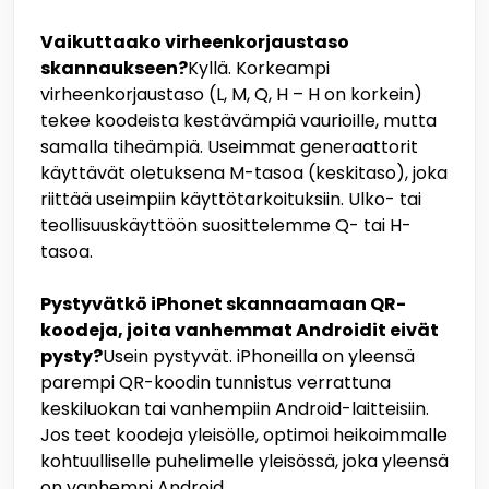
Vaikuttaako virheenkorjaustaso
skannaukseen?
Kyllä. Korkeampi
virheenkorjaustaso (L, M, Q, H – H on korkein)
tekee koodeista kestävämpiä vaurioille, mutta
samalla tiheämpiä. Useimmat generaattorit
käyttävät oletuksena M-tasoa (keskitaso), joka
riittää useimpiin käyttötarkoituksiin. Ulko- tai
teollisuuskäyttöön suosittelemme Q- tai H-
tasoa.
Pystyvätkö iPhonet skannaamaan QR-
koodeja, joita vanhemmat Androidit eivät
pysty?
Usein pystyvät. iPhoneilla on yleensä
parempi QR-koodin tunnistus verrattuna
keskiluokan tai vanhempiin Android-laitteisiin.
Jos teet koodeja yleisölle, optimoi heikoimmalle
kohtuulliselle puhelimelle yleisössä, joka yleensä
on vanhempi Android.