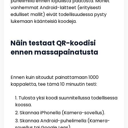
puhelimilla ennen lopullista päätöstä. Monet
vanhemmat Android-laitteet (erityisesti
edulliset mallit) eivät todellisuudessa pysty
lukemaan käänteisiä koodeja.
Näin testaat QR-koodisi
ennen massapainatusta
Ennen kuin sitoudut painattamaan 1000
kappaletta, tee tämä 10 minuutin testi:
Tulosta yksi koodi suunnitellussa todellisessa
koossa.
Skannaa iPhonella (Kamera-sovellus).
Skannaa Android-puhelimella (Kamera-
sovellus tai Google Lens).