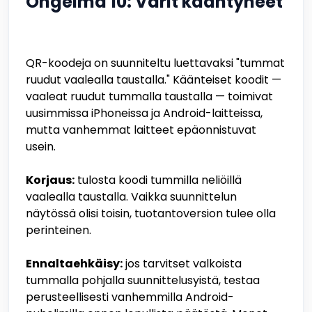
Ongelma 10: Värit kääntyneet
QR-koodeja on suunniteltu luettavaksi "tummat
ruudut vaalealla taustalla." Käänteiset koodit —
vaaleat ruudut tummalla taustalla — toimivat
uusimmissa iPhoneissa ja Android-laitteissa,
mutta vanhemmat laitteet epäonnistuvat
usein.
Korjaus:
tulosta koodi tummilla neliöillä
vaalealla taustalla. Vaikka suunnittelun
näytössä olisi toisin, tuotantoversion tulee olla
perinteinen.
Ennaltaehkäisy:
jos tarvitset valkoista
tummalla pohjalla suunnittelusyistä, testaa
perusteellisesti vanhemmilla Android-