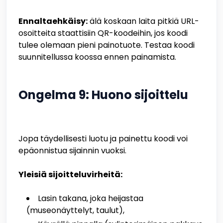
Ennaltaehkäisy:
älä koskaan laita pitkiä URL-
osoitteita staattisiin QR-koodeihin, jos koodi
tulee olemaan pieni painotuote. Testaa koodi
suunnitellussa koossa ennen painamista.
Ongelma 9: Huono sijoittelu
Jopa täydellisesti luotu ja painettu koodi voi
epäonnistua sijainnin vuoksi.
Yleisiä sijoitteluvirheitä:
Lasin takana, joka heijastaa
(museonäyttelyt, taulut),