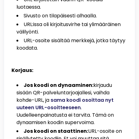
luotaessa.
Sivusto on tilapäisesti alhaalla.
URL:issa oli kirjoitusvirhe tai ylimääräinen
välilyönti.
URL-osoite sisältää merkkejä, jotka täytyy
koodata.
Korjaus:
Jos koodi on dynaaminen:
kirjaudu
sisään QR-palveluntarjoajallesi, vaihda
kohde-URL, ja
sama koodi osoittaa nyt
uuteen URL-osoitteeseen
.
Uudelleenpainatusta ei tarvita. Tämä on
dynaamisen koodin supervoima.
Jos koodi on staattinen:
URL-osoite on
sisällytetty koodiin. Et voi muuttaa sitä.