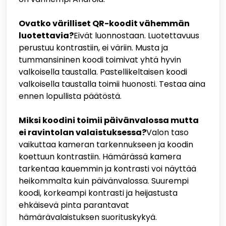
Ovatko värilliset QR-koodit vähemmän
luotettavia?
Eivät luonnostaan. Luotettavuus
perustuu kontrastiin, ei väriin. Musta ja
tummansininen koodi toimivat yhtä hyvin
valkoisella taustalla. Pastellikeltaisen koodi
valkoisella taustalla toimii huonosti. Testaa aina
ennen lopullista päätöstä.
Miksi koodini toimii päivänvalossa mutta
ei ravintolan valaistuksessa?
Valon taso
vaikuttaa kameran tarkennukseen ja koodin
koettuun kontrastiin. Hämärässä kamera
tarkentaa kauemmin ja kontrasti voi näyttää
heikommalta kuin päivänvalossa. Suurempi
koodi, korkeampi kontrasti ja heijastusta
ehkäisevä pinta parantavat
hämärävalaistuksen suorituskykyä.