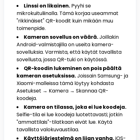
Linssi on likainen.
Pyyhi se
mikrokuituliinalla. Tämä korjaa useammat
"rikkinäiset" QR-koodit kuin mikään muu
toimenpide.
Kameran sovellus on väärä.
Joillakin
Android-valmistajilla on useita kamera­
sovelluksia. Varmista, että käytät tavallista
sovellusta, jossa QR-tuki on käytössä.
QR-koodin lukeminen on pois päältä
kameran asetuksissa.
Joissain Samsung- ja
Xiaomi-malleissa tämä löytyy kohdasta
Asetukset → Kamera → Skannaa QR-
koodeja.
Kamera on tilassa, joka ei lue koodeja.
Selfie-tila ei lue koodeja luotettavasti; jotkin
"ammattilais"-tilatkaan eivät lue. Käytä
tavallista valokuvaustilaa.
Käyttöjärjestelmä on liian vanha.
iOS-