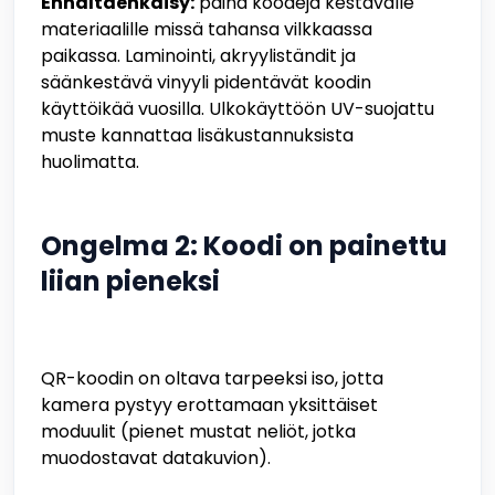
Ennaltaehkäisy:
paina koodeja kestävälle
materiaalille missä tahansa vilkkaassa
paikassa. Laminointi, akryyliständit ja
säänkestävä vinyyli pidentävät koodin
käyttöikää vuosilla. Ulkokäyttöön UV-suojattu
muste kannattaa lisäkustannuksista
huolimatta.
Ongelma 2: Koodi on painettu
liian pieneksi
QR-koodin on oltava tarpeeksi iso, jotta
kamera pystyy erottamaan yksittäiset
moduulit (pienet mustat neliöt, jotka
muodostavat datakuvion).