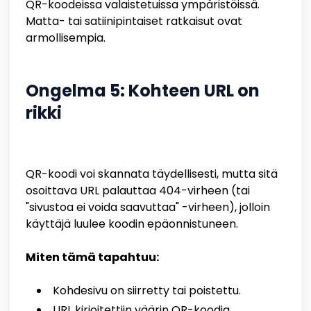
QR-koodeissa valaistetuissa ympäristöissä.
Matta- tai satiinipintaiset ratkaisut ovat
armollisempia.
Ongelma 5: Kohteen URL on
rikki
QR-koodi voi skannata täydellisesti, mutta sitä
osoittava URL palauttaa 404-virheen (tai
"sivustoa ei voida saavuttaa" -virheen), jolloin
käyttäjä luulee koodin epäonnistuneen.
Miten tämä tapahtuu:
Kohdesivu on siirretty tai poistettu.
URL kirjoitettiin väärin QR-koodia