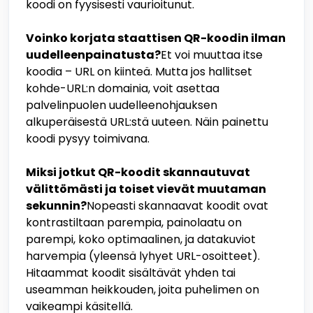
koodi on fyysisesti vaurioitunut.
Voinko korjata staattisen QR-koodin ilman
uudelleenpainatusta?
Et voi muuttaa itse
koodia – URL on kiinteä. Mutta jos hallitset
kohde-URL:n domainia, voit asettaa
palvelinpuolen uudelleenohjauksen
alkuperäisestä URL:stä uuteen. Näin painettu
koodi pysyy toimivana.
Miksi jotkut QR-koodit skannautuvat
välittömästi ja toiset vievät muutaman
sekunnin?
Nopeasti skannaavat koodit ovat
kontrastiltaan parempia, painolaatu on
parempi, koko optimaalinen, ja datakuviot
harvempia (yleensä lyhyet URL-osoitteet).
Hitaammat koodit sisältävät yhden tai
useamman heikkouden, joita puhelimen on
vaikeampi käsitellä.