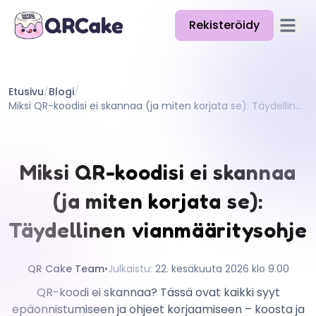
Rekisteröidy
Avaa pä
Ominaisuudet
Etusivu
/
Blogi
/
Hinnat
Miksi QR-koodisi ei skannaa (ja miten korjata se): Täydellinen vianmääritysohje
Blogi
Dokumentaatio
Miksi QR-koodisi ei skannaa
Ohje
(ja miten korjata se):
API
Täydellinen vianmääritysohje
QR Cake Team
•
Julkaistu
:
22. kesäkuuta 2026 klo 9.00
QR-koodi ei skannaa? Tässä ovat kaikki syyt
epäonnistumiseen ja ohjeet korjaamiseen – koosta ja