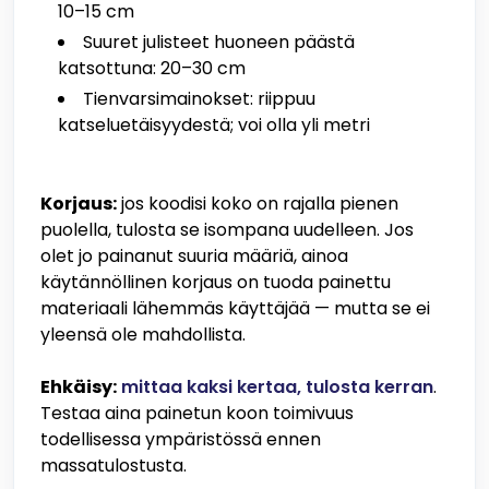
10–15 cm
Suuret julisteet huoneen päästä
katsottuna: 20–30 cm
Tienvarsimainokset: riippuu
katseluetäisyydestä; voi olla yli metri
Korjaus:
jos koodisi koko on rajalla pienen
puolella, tulosta se isompana uudelleen. Jos
olet jo painanut suuria määriä, ainoa
käytännöllinen korjaus on tuoda painettu
materiaali lähemmäs käyttäjää — mutta se ei
yleensä ole mahdollista.
Ehkäisy:
mittaa kaksi kertaa, tulosta kerran
.
Testaa aina painetun koon toimivuus
todellisessa ympäristössä ennen
massatulostusta.