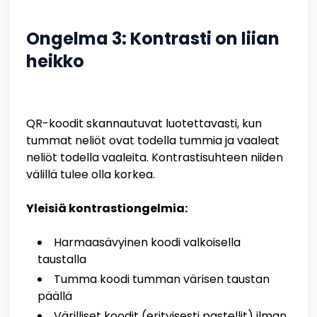
Ongelma 3: Kontrasti on liian
heikko
QR-koodit skannautuvat luotettavasti, kun
tummat neliöt ovat todella tummia ja vaaleat
neliöt todella vaaleita. Kontrastisuhteen niiden
välillä tulee olla korkea.
Yleisiä kontrastiongelmia:
Harmaasävyinen koodi valkoisella
taustalla
Tumma koodi tumman värisen taustan
päällä
Värilliset koodit (erityisesti pastellit) ilman