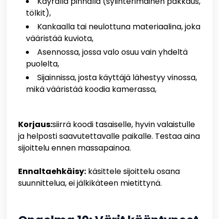
Käyrällä pinnalla (sylinterimäinen pakkaus,
tölkit),
Kankaalla tai neulottuna materiaalina, joka
vääristää kuviota,
Asennossa, jossa valo osuu vain yhdeltä
puolelta,
Sijainnissa, josta käyttäjä lähestyy vinossa,
mikä vääristää koodia kamerassa,
Korjaus:
siirrä koodi tasaiselle, hyvin valaistulle
ja helposti saavutettavalle paikalle. Testaa aina
sijoittelu ennen massapainoa.
Ennaltaehkäisy:
käsittele sijoittelu osana
suunnittelua, ei jälkikäteen mietittynä.