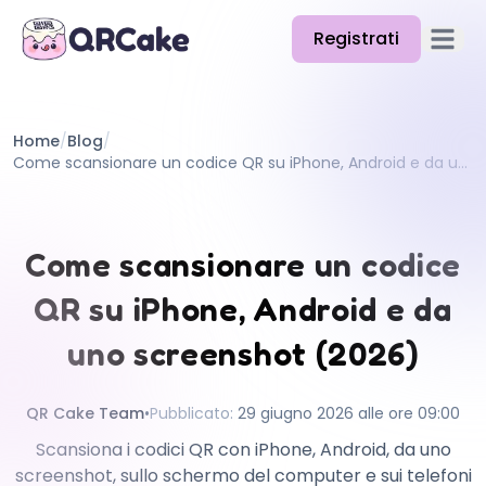
Registrati
Apri il
Funzionalità
Home
/
Blog
/
Prezzi
Come scansionare un codice QR su iPhone, Android e da uno screenshot (2026)
Blog
Docs
Come scansionare un codice
Aiuto
QR su iPhone, Android e da
API
uno screenshot (2026)
QR Cake Team
•
Pubblicato
:
29 giugno 2026 alle ore 09:00
Scansiona i codici QR con iPhone, Android, da uno
screenshot, sullo schermo del computer e sui telefoni