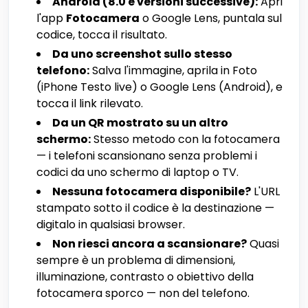
Android (8.0 e versioni successive):
Apri
l'app
Fotocamera
o Google Lens, puntala sul
codice, tocca il risultato.
Da uno screenshot sullo stesso
telefono:
Salva l'immagine, aprila in Foto
(iPhone Testo live) o Google Lens (Android), e
tocca il link rilevato.
Da un QR mostrato su un altro
schermo:
Stesso metodo con la fotocamera
— i telefoni scansionano senza problemi i
codici da uno schermo di laptop o TV.
Nessuna fotocamera disponibile?
L'URL
stampato sotto il codice è la destinazione —
digitalo in qualsiasi browser.
Non riesci ancora a scansionare?
Quasi
sempre è un problema di dimensioni,
illuminazione, contrasto o obiettivo della
fotocamera sporco — non del telefono.