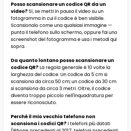
Posso scansionare un codice QR da un
video?
Sì, se metti in pausa il video su un
fotogramma in cui il codice è ben visibile.
Scansionalo come una qualsiasi immagine —
punta il telefono sullo schermo, oppure fai uno
screenshot del fotogramma e usa i metodi qui
sopra.
Da quanto lontano posso scansionare un
codice QR?
La regola generale è 10 volte la
larghezza del codice. Un codice da 5 cm si
scansiona da circa 50 cm; un codice da 30 cm
si scansiona da circa 3 metri. Oltre, il codice
diventa troppo piccolo nell'inquadratura per
essere riconosciuto.
Perché il mio vecchio telefono non
scansiona i codici QR?
I telefoni più datati
(iPhone precedenti al 2017, telefoni precedenti