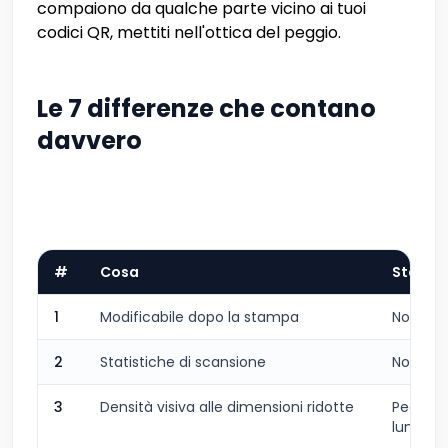
compaiono da qualche parte vicino ai tuoi
codici QR, mettiti nell'ottica del peggio.
Le 7 differenze che contano
davvero
#
Cosa
Statico
1
Modificabile dopo la stampa
Non inc
2
Statistiche di scansione
Non inc
3
Densità visiva alle dimensioni ridotte
Peggior
lunghi)