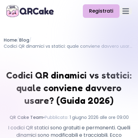
Registrati
Apri il
Funzionalità
Home
/
Blog
/
Prezzi
Codici QR dinamici vs statici: quale conviene davvero usare? (Guida 2026)
Blog
Docs
Codici QR dinamici vs statici:
Aiuto
quale conviene davvero
API
usare? (Guida 2026)
QR Cake Team
•
Pubblicato
:
1 giugno 2026 alle ore 09:00
I codici QR statici sono gratuiti e permanenti. Quelli
dinamici sono modificabili e tracciabili. Ecco