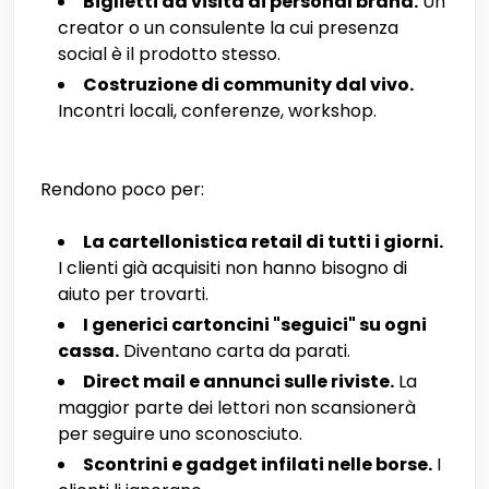
Biglietti da visita di personal brand.
Un
creator o un consulente la cui presenza
social è il prodotto stesso.
Costruzione di community dal vivo.
Incontri locali, conferenze, workshop.
Rendono poco per:
La cartellonistica retail di tutti i giorni.
I clienti già acquisiti non hanno bisogno di
aiuto per trovarti.
I generici cartoncini "seguici" su ogni
cassa.
Diventano carta da parati.
Direct mail e annunci sulle riviste.
La
maggior parte dei lettori non scansionerà
per seguire uno sconosciuto.
Scontrini e gadget infilati nelle borse.
I