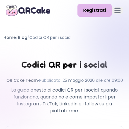
Registrati
Apri il
Funzionalità
Home
/
Blog
/
Codici QR per i social
Prezzi
Blog
Codici QR per i social
Docs
Aiuto
QR Cake Team
•
Pubblicato
:
25 maggio 2026 alle ore 09:00
La guida onesta ai codici QR per i social: quando
API
funzionano, quando no e come impostarli per
Instagram, TikTok, LinkedIn e i follow su più
piattaforme.