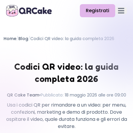
Registrati
Apri il
Funzionalità
Home
/
Blog
/
Codici QR video: la guida completa 2026
Prezzi
Blog
Codici QR video: la guida
Docs
completa 2026
Aiuto
API
QR Cake Team
•
Pubblicato
:
18 maggio 2026 alle ore 09:00
Usa i codici QR per rimandare a un video: per menu,
confezioni, marketing e demo di prodotto. Dove
ospitare il video, quale durata funziona e gli errori da
evitare.