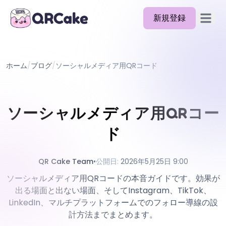
新規登録
メイン
機能
ホーム
/
ブログ
/
ソーシャルメディア用QRコード
料金
ブログ
ソーシャルメディア用QRコー
ドキュメント
ド
ヘルプ
API
QR Cake Team
•
公開日
:
2026年5月25日 9:00
ソーシャルメディア用QRコードの本音ガイドです。効果が
出る場面と出ない場面、そしてInstagram、TikTok、
LinkedIn、マルチプラットフォームでのフォロー導線の設
計方法までまとめます。