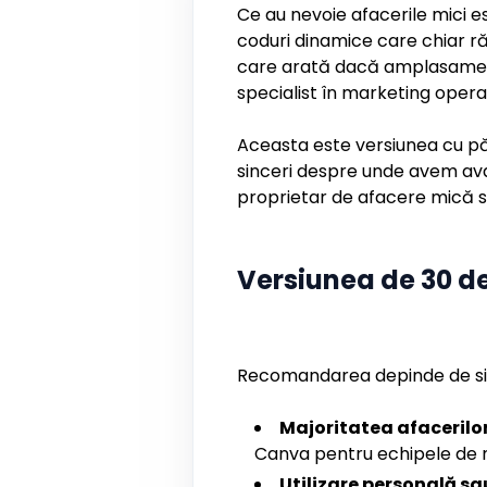
Ce au nevoie afacerile mici est
coduri dinamice care chiar ră
care arată dacă amplasamente
specialist în marketing operaț
Aceasta este versiunea cu păr
sinceri despre unde avem avan
proprietar de afacere mică să 
Versiunea de 30 d
Recomandarea depinde de sit
Majoritatea afacerilor
Canva pentru echipele de 
Utilizare personală s