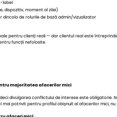
e-label
, dispozitiv, moment al zilei)
or dincolo de rolurile de bază admin/vizualizator
ale pentru clienți reali — dar clientul real este întreprind
tru funcții nefolosite.
entru majoritatea afacerilor mici
 deci divulgarea conflictului de interese este obligatori
mai potrivit pentru profilul obișnuit al afacerilor mici, nu
ru afaceri mici: