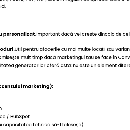
ci.
 personalizat.
Important dacă vei crește dincolo de cel m
oduri.
Util pentru afacerile cu mai multe locații sau varia
misește mult timp dacă marketingul tău se face în Canv
itatea generatorilor oferă asta; nu este un element difere
accentului marketing):
A
rce / HubSpot
i capacitatea tehnică să-l folosești)