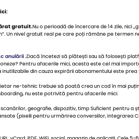
ci:
ărat gratuit.
Nu o perioadă de încercare de 14 zile, nici „
gran”. Un nivel gratuit real pe care poți rămâne pe termen ne
c anulării
.
Dacă încetezi să plătești sau să folosești plat
ioneze? Pentru afacerile mici, acesta este cel mai importan
 inutilizabile din cauza expirării abonamentului este prea
ietar ne-tehnic trebuie să poată crea un cod în mai puțin
arding, nu este potrivită pentru afacerile mici.
canărilor, geografie, dispozitiv, timp Suficient pentru a șt
nsate (pixelii pentru urmărirea conversiilor, integrarea C
URL, vCard, PDF, WiFi, social, magazin de aplicații. Cele 5-6