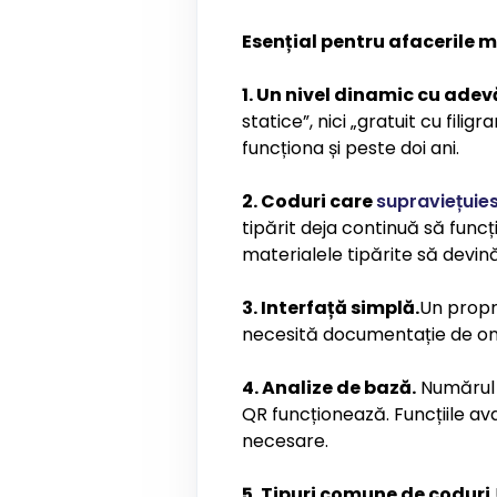
Esențial pentru afacerile mi
1. Un nivel dinamic cu adev
statice”, nici „gratuit cu fili
funcționa și peste doi ani.
2. Coduri care
supraviețuies
tipărit deja continuă să funcț
materialele tipărite să devină
3. Interfață simplă.
Un propr
necesită documentație de onbo
4. Analize de bază.
Numărul s
QR funcționează. Funcțiile ava
necesare.
5. Tipuri comune de coduri.