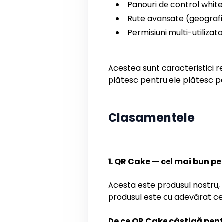
Panouri de control whit
Rute avansate (geografie
Permisiuni multi-utilizat
Acestea sunt caracteristici re
plătesc pentru ele plătesc pen
Clasamentele
1. QR Cake — cel mai bun p
Acesta este produsul nostru,
produsul este cu adevărat cel 
De ce QR Cake câștigă pent