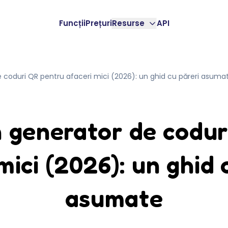
Funcții
Prețuri
Resurse
API
 coduri QR pentru afaceri mici (2026): un ghid cu păreri asuma
n generator de codur
mici (2026): un ghid 
asumate