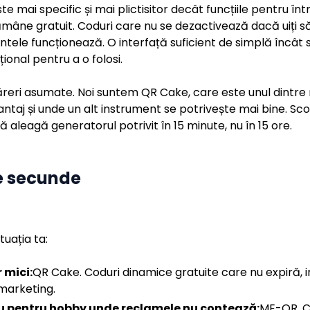
e mai specific și mai plictisitor decât funcțiile pentru înt
mâne gratuit. Coduri care nu se dezactivează dacă uiți să
le funcționează. O interfață suficient de simplă încât s
ional pentru a o folosi.
eri asumate. Noi suntem QR Cake, care este unul dintre ră
taj și unde un alt instrument se potrivește mai bine. Sc
aleagă generatorul potrivit în 15 minute, nu în 15 ore.
e secunde
uația ta:
 mici:
QR Cake. Coduri dinamice gratuite care nu expiră, i
marketing.
au pentru hobby unde reclamele nu contează:
ME-QR. C