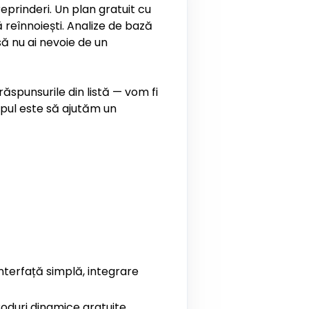
reprinderi. Un plan gratuit cu
 reînnoiești. Analize de bază
ă nu ai nevoie de un
spunsurile din listă — vom fi
opul este să ajutăm un
nterfață simplă, integrare
oduri dinamice gratuite