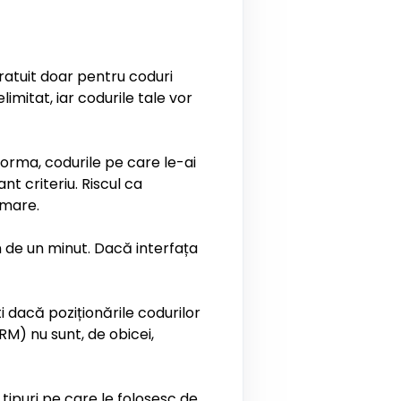
gratuit doar pentru coduri
limitat, iar codurile tale vor
forma, codurile pe care le-ai
t criteriu. Riscul ca
 mare.
 de un minut. Dacă interfața
i dacă poziționările codurilor
RM) nu sunt, de obicei,
 tipuri pe care le folosesc de