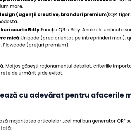
olum mare.
design (agenții creative, branduri premium):
QR Tiger.
modestă.
kuri scurte Bitly:
Funcția QR a Bitly. Analizele unificate su
ere mică:
Uniqode (prea orientat pe întreprinderi mari),
l), Flowcode (prețuri premium).
. Mai jos găsești raționamentul detaliat, criteriile impor
crete de urmărit și de evitat.
ntează cu adevărat pentru afacerile m
ază majoritatea articolelor „cel mai bun generator QR” su
ctată: