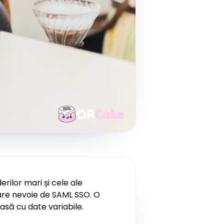
rilor mari și cele ale
 are nevoie de SAML SSO. O
asă cu date variabile.