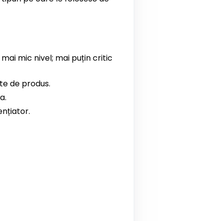
ai mic nivel; mai puțin critic
nte de produs.
a.
nțiator.