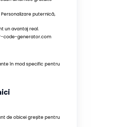
 Personalizare puternică,
nt un avantaj real.
 qr-code-generator.com
tante în mod specific pentru
ici
nt de obicei greșite pentru