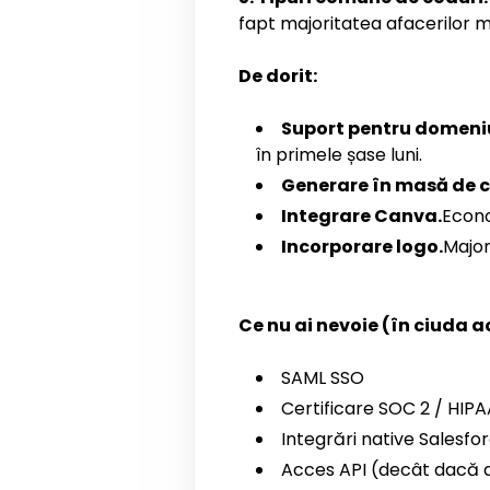
fapt majoritatea afacerilor mi
De dorit:
Suport pentru domeniu
în primele șase luni.
Generare în masă de c
Integrare Canva.
Econo
Incorporare logo.
Major
Ce nu ai nevoie (în ciuda 
SAML SSO
Certificare SOC 2 / HIPA
Integrări native Salesfo
Acces API (decât dacă a