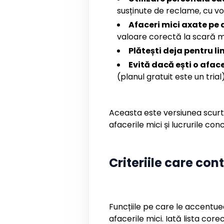
susținute de reclame, cu v
Afaceri mici axate pe 
valoare corectă la scară 
Plătești deja pentru lin
Evită dacă ești o afac
(planul gratuit este un tria
Aceasta este versiunea scurtă
afacerile mici și lucrurile con
Criteriile care co
Funcțiile pe care le accentue
afacerile mici. Iată lista core