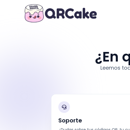
¿En 
Leemos tod
Soporte
¿Dudas sobre tus códigos QR, tu cu