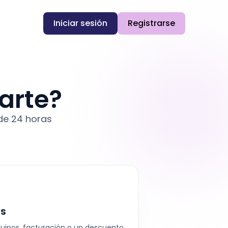
Iniciar sesión
Registrarse
arte?
de 24 horas
as
quipos, facturación o un descuento