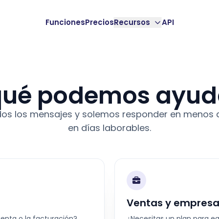
Funciones
Precios
Recursos
API
qué podemos ayud
os los mensajes y solemos responder en menos 
en días laborables.
Ventas y empres
enta o la facturación?
¿Necesitas un plan para e