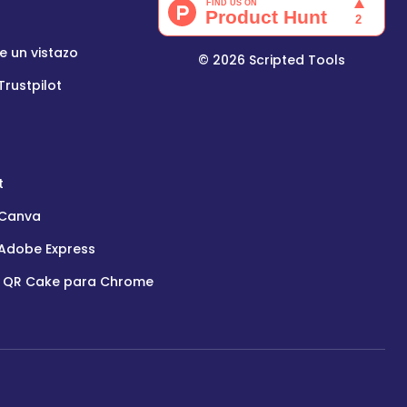
e un vistazo
©
2026
Scripted Tools
rustpilot
t
 Canva
Adobe Express
e QR Cake para Chrome