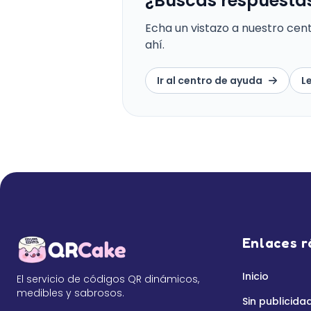
¿Buscas respuesta
Echa un vistazo a nuestro cen
ahí.
Ir al centro de ayuda
L
Enlaces r
Inicio
El servicio de códigos QR dinámicos,
medibles y sabrosos.
Sin publicida