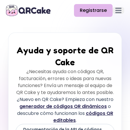
Registrarse
Abrir e
Funciones
Precios
Ayuda y soporte de QR
Blog
Cake
Docs
¿Necesitas ayuda con códigos QR,
facturación, errores o ideas para nuevas
Ayuda
funciones? Envía un mensaje al equipo de
API
QR Cake y te ayudaremos lo antes posible.
¿Nuevo en QR Cake? Empieza con nuestro
generador de códigos QR dinámicos
o
descubre cómo funcionan los
códigos QR
editables
.
Documentación de la API de códigos