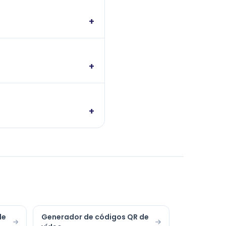
+
+
+
de
Generador de códigos QR de