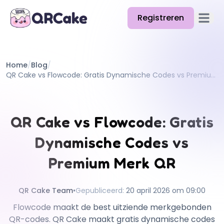
Registreren
Hoofd
Functies
Home
/
Blog
/
Prijzen
QR Cake vs Flowcode: Gratis Dynamische Codes vs Premium Merk QR
Blog
Docs
QR Cake vs Flowcode: Gratis
Help
Dynamische Codes vs
API
Premium Merk QR
QR Cake Team
•
Gepubliceerd
:
20 april 2026 om 09:00
Flowcode maakt de best uitziende merkgebonden
QR-codes. QR Cake maakt gratis dynamische codes