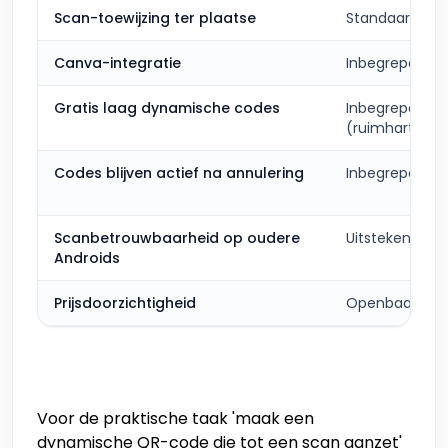
Scan-toewijzing ter plaatse
Standaard
Canva-integratie
Inbegrepen
Gratis laag dynamische codes
Inbegrepen
(ruimhartig)
Codes blijven actief na annulering
Inbegrepen
Scanbetrouwbaarheid op oudere
Uitstekend
Androids
Prijsdoorzichtigheid
Openbaar
Voor de praktische taak 'maak een
dynamische QR-code die tot een scan aanzet'