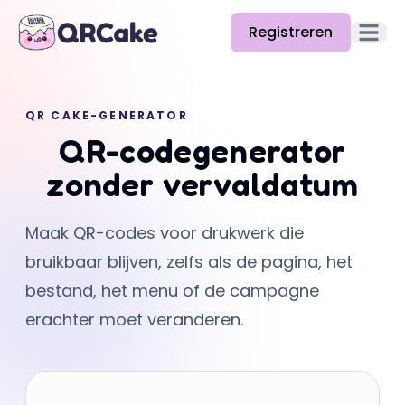
Registreren
Hoofd
Functies
QR CAKE-GENERATOR
Prijzen
QR-codegenerator
Blog
zonder vervaldatum
Docs
Maak QR-codes voor drukwerk die
Help
bruikbaar blijven, zelfs als de pagina, het
API
bestand, het menu of de campagne
erachter moet veranderen.