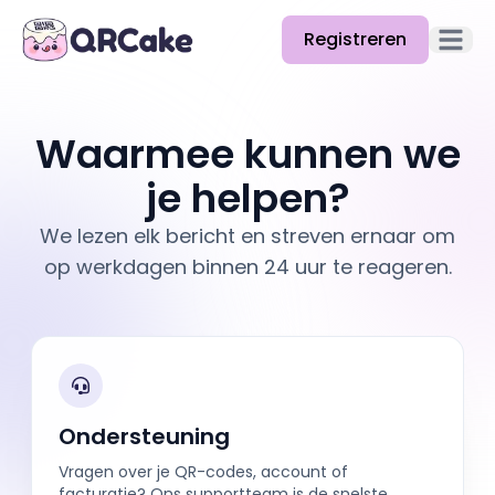
Registreren
Hoofd
Functies
Waarmee kunnen we
Prijzen
je helpen?
Blog
We lezen elk bericht en streven ernaar om
Docs
op werkdagen binnen 24 uur te reageren.
Help
API
Ondersteuning
Vragen over je QR-codes, account of
facturatie? Ons supportteam is de snelste