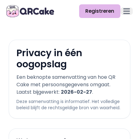
Registreren
Hoofd
Functies
Prijzen
Privacy in één
Blog
oogopslag
Docs
Een beknopte samenvatting van hoe QR
Cake met persoonsgegevens omgaat.
Help
Laatst bijgewerkt:
2026-02-27
.
API
Deze samenvatting is informatief. Het volledige
beleid blijft de rechtsgeldige bron van waarheid.