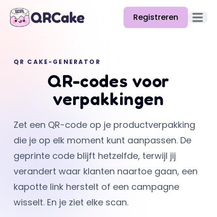
Registreren
Hoofd
Functies
QR CAKE-GENERATOR
Prijzen
QR-codes voor
Blog
verpakkingen
Docs
Zet een QR-code op je productverpakking
Help
die je op elk moment kunt aanpassen. De
API
geprinte code blijft hetzelfde, terwijl jij
verandert waar klanten naartoe gaan, een
kapotte link herstelt of een campagne
wisselt. En je ziet elke scan.