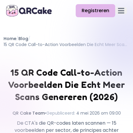
Registreren
Hoofd
Functies
Home
/
Blog
/
Prijzen
15 QR Code Call-to-Action Voorbeelden Die Echt Meer Scans Genereren (2026)
Blog
Docs
15 QR Code Call-to-Action
Help
Voorbeelden Die Echt Meer
API
Scans Genereren (2026)
QR Cake Team
•
Gepubliceerd
:
4 mei 2026 om 09:00
De CTA's die QR-codes laten scannen — 15
voorbeelden per sector, de principes achter