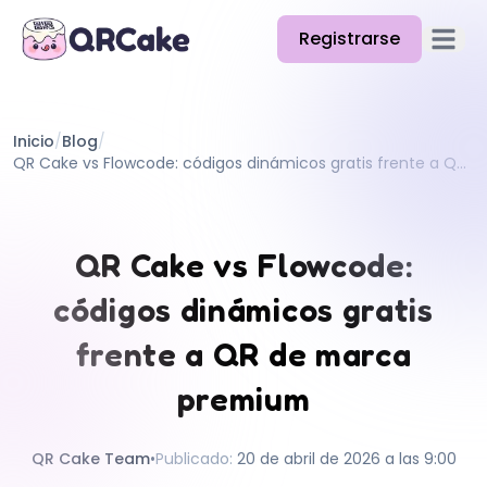
Registrarse
Abrir e
Funciones
Inicio
/
Blog
/
Precios
QR Cake vs Flowcode: códigos dinámicos gratis frente a QR de marca premium
Blog
Docs
QR Cake vs Flowcode:
Ayuda
códigos dinámicos gratis
API
frente a QR de marca
premium
QR Cake Team
•
Publicado
:
20 de abril de 2026 a las 9:00