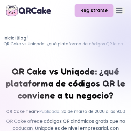
Registrarse
Abrir e
Funciones
Inicio
/
Blog
/
Precios
QR Cake vs Uniqode: ¿qué plataforma de códigos QR le conviene a tu negocio?
Blog
Docs
QR Cake vs Uniqode: ¿qué
Ayuda
plataforma de códigos QR le
API
conviene a tu negocio?
QR Cake Team
•
Publicado
:
30 de marzo de 2026 a las 9:00
QR Cake ofrece códigos QR dinámicos gratis que no
caducan. Uniqode es de nivel empresarial, con