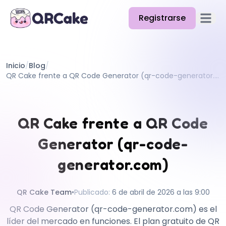
Registrarse
Abrir e
Funciones
Inicio
/
Blog
/
Precios
QR Cake frente a QR Code Generator (qr-code-generator.com)
Blog
Docs
QR Cake frente a QR Code
Ayuda
Generator (qr-code-
API
generator.com)
QR Cake Team
•
Publicado
:
6 de abril de 2026 a las 9:00
QR Code Generator (qr-code-generator.com) es el
líder del mercado en funciones. El plan gratuito de QR