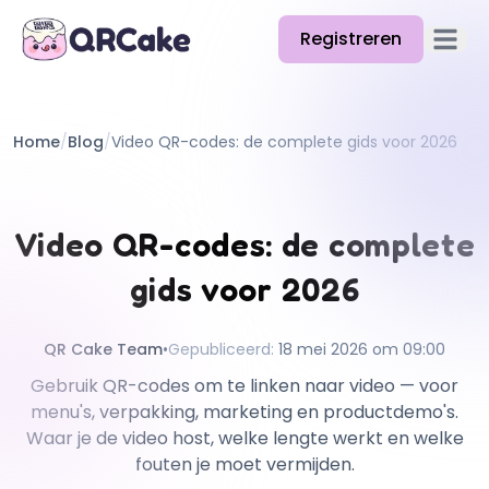
Registreren
Hoofd
Functies
Home
/
Blog
/
Video QR-codes: de complete gids voor 2026
Prijzen
Blog
Video QR-codes: de complete
Docs
gids voor 2026
Help
API
QR Cake Team
•
Gepubliceerd
:
18 mei 2026 om 09:00
Gebruik QR-codes om te linken naar video — voor
menu's, verpakking, marketing en productdemo's.
Waar je de video host, welke lengte werkt en welke
fouten je moet vermijden.