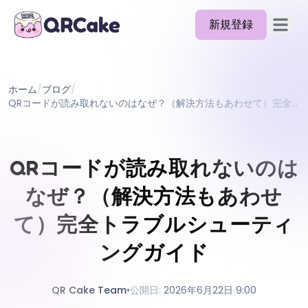
新規登録
メイン
機能
ホーム
/
ブログ
/
料金
QRコードが読み取れないのはなぜ？（解決方法もあわせて）完全トラブルシューティングガイド
ブログ
ドキュメント
QRコードが読み取れないのは
ヘルプ
なぜ？（解決方法もあわせ
API
て）完全トラブルシューティ
ングガイド
QR Cake Team
•
公開日
:
2026年6月22日 9:00