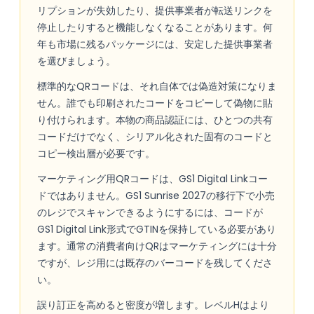
リプションが失効したり、提供事業者が転送リンクを
停止したりすると機能しなくなることがあります。何
年も市場に残るパッケージには、安定した提供事業者
を選びましょう。
標準的なQRコードは、それ自体では偽造対策になりま
せん。誰でも印刷されたコードをコピーして偽物に貼
り付けられます。本物の商品認証には、ひとつの共有
コードだけでなく、シリアル化された固有のコードと
コピー検出層が必要です。
マーケティング用QRコードは、GS1 Digital Linkコー
ドではありません。GS1 Sunrise 2027の移行下で小売
のレジでスキャンできるようにするには、コードが
GS1 Digital Link形式でGTINを保持している必要があり
ます。通常の消費者向けQRはマーケティングには十分
ですが、レジ用には既存のバーコードを残してくださ
い。
誤り訂正を高めると密度が増します。レベルHはより