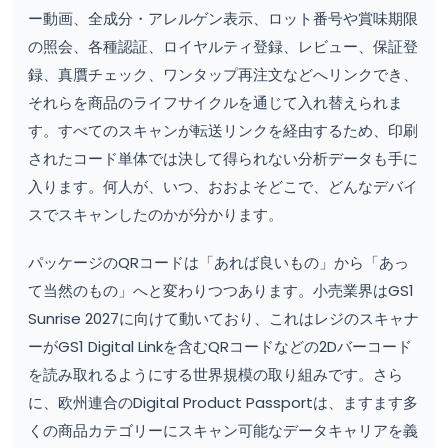
ー動画、全成分・アレルゲン表示、ロット番号や賞味期限
の照会、各種認証、ロイヤルティ登録、レビュー、保証登
録、真贋チェック、ワンタップ再注文などへリンクでき、
それらを商品のライフサイクルを通じて入れ替えられま
す。すべてのスキャンが転送リンクを経由するため、印刷
されたコード単体では決して得られない分析データも手に
入ります。何人が、いつ、おおよそどこで、どんなデバイ
スでスキャンしたのかが分かります。
パッケージのQRコードは「あれば良いもの」から「あっ
て当然のもの」へと変わりつつあります。小売業界はGS1
Sunrise 2027に向けて動いており、これはレジのスキャナ
ーがGS1 Digital Linkを含むQRコードなどの2Dバーコード
を読み取れるようにする世界規模の取り組みです。さら
に、欧州連合のDigital Product Passportは、ますます多
くの商品カテゴリーにスキャン可能なデータキャリアを義